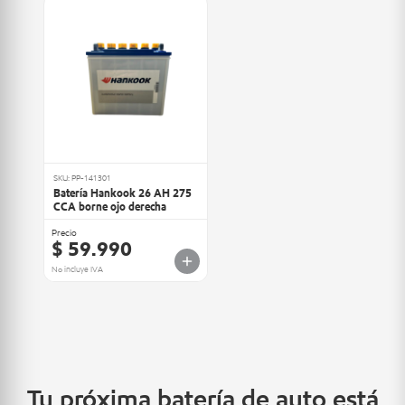
SKU: PP-141301
Batería Hankook 26 AH 275
CCA borne ojo derecha
Precio
$ 59.990
No incluye IVA
Tu próxima batería de auto está