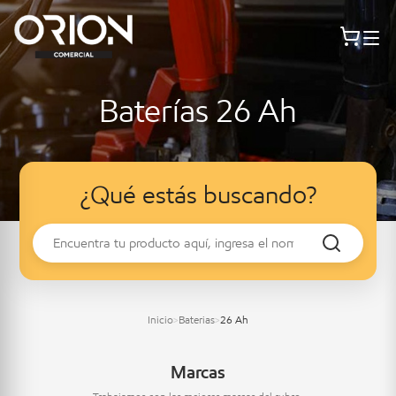
Baterías 26 Ah
¿Qué estás buscando?
Inicio
Baterias
26 Ah
>
>
Marcas