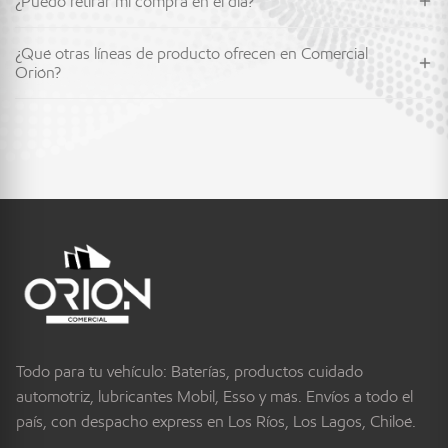
¿Puedo retirar mi compra en el día?
¿Qué otras líneas de producto ofrecen en Comercial
Orión?
Todo para tu vehículo: Baterías, productos cuidado
automotriz, lubricantes Mobil, Esso y más. Envíos a todo el
país, con despacho express en Los Ríos, Los Lagos, Chiloé.