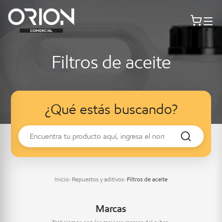
Filtros de aceite
¿Qué estás buscando?
Inicio
Repuestos y aditivos
Filtros de aceite
>
>
Marcas