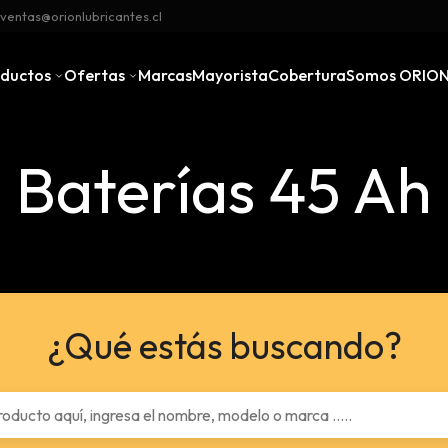
ventas@orionlubricantes.cl
oductos
Ofertas
Marcas
Mayorista
Cobertura
Somos ORIO
Baterías 45 Ah
¿Qué estás buscando?