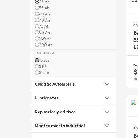
45 Ah
55 Ah
60 Ah
70 Ah
SK
75 Ah
B
90 Ah
100 Ah
5
200 Ah
L
POR MARCA
Todos
Pr
STP
$
Solite
No 
Cuidado Automotriz
Lubricantes
Repuestos y aditivos
Mantenimiento industrial
SK
B