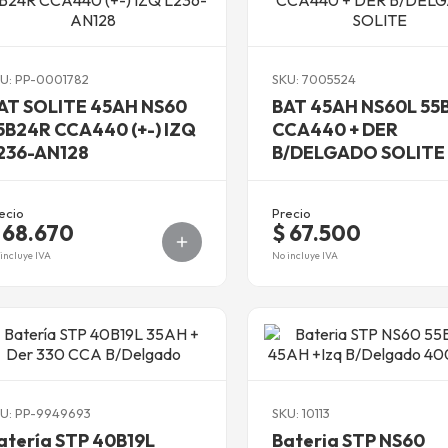
U: PP-0001782
SKU: 7005524
AT SOLITE 45AH NS60
BAT 45AH NS60L 55
5B24R CCA440 (+-) IZQ
CCA440 + DER
236-AN128
B/DELGADO SOLITE
ecio
Precio
 68.670
$ 67.500
incluye IVA
No incluye IVA
U: PP-9949693
SKU: 10113
atería STP 40B19L
Bateria STP NS60