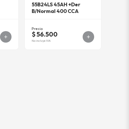
55B24LS 45AH +Der
B/Normal 400 CCA
Precio
$ 56.500
No incluye IVA