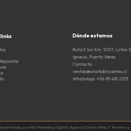
Dónde estamos
links
Ruta 5 Sur Km. 1007, Loteo 
tos
Ignacio, Puerto Varas
Mayorista
Contacto:
ura
ventas@orionlubricantes.cl
sa
WhatsApp:
+56 98 418 2213
to
esarrollado por
MD Marketing Digital
|
Agencia Diseño Web
//
Términos y