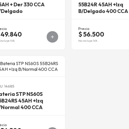
5AH + Der 330 CCA
55B24R 45AH +Izq
/Delgado
B/Delgado 400 CCA
ecio
Precio
 49.840
$ 56.500
incluye IVA
No incluye IVA
U: 14685
ateria STP NS60S
5B24RS 45AH +Izq
/Normal 400 CCA
ecio