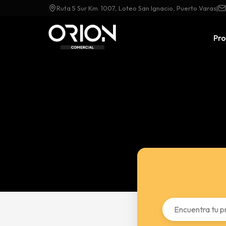
Ruta 5 Sur Km. 1007, Loteo San Ignacio, Puerto Varas
|
Pr