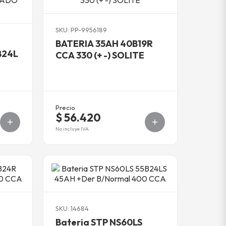
SKU: PP-9956189
BATERIA 35AH 40B19R
B24L
CCA 330 (+ -) SOLITE
Precio
$ 56.420
No incluye IVA
SKU: 14684
Bateria STP NS60LS