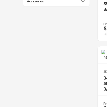
Accesorios
3
B
Pr
$
No 
SK
B
5
B
Pr