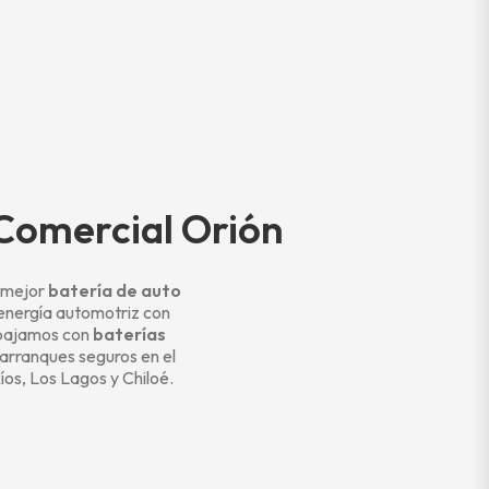
 Comercial Orión
 mejor
batería de auto
 energía automotriz con
abajamos con
baterías
rranques seguros en el
os, Los Lagos y Chiloé.