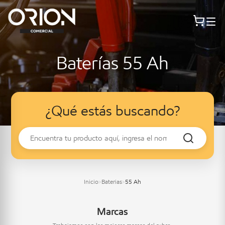
Baterías 55 Ah
¿Qué estás buscando?
Inicio
Baterias
55 Ah
>
>
Marcas