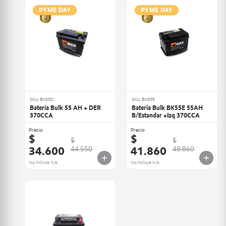
PYME DAY
PYME DAY
SKU: BK55D
SKU: BK55E
Batería Bulk 55 AH + DER
Bateria Bulk BK55E 55AH
370CCA
B/Estandar +Izq 370CCA
Precio
Precio
$
$
$
$
34.600
41.860
44.550
48.860
No incluye IVA
No incluye IVA