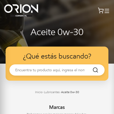
Aceite 0w-30
¿Qué estás buscando?
Inicio
Lubricantes
Aceite 0w-30
>
>
Marcas