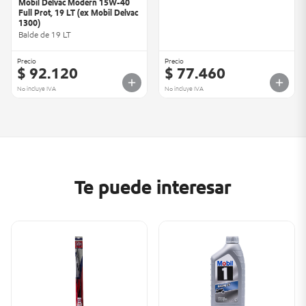
Mobil Delvac Modern 15W-40
Full Prot, 19 LT (ex Mobil Delvac
1300)
Balde de 19 LT
Precio
Precio
$ 92.120
$ 77.460
No incluye IVA
No incluye IVA
Te puede interesar