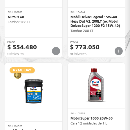
SKU: 100988
SKU: 106264
Nuto H 68
Mobil Delvac Legend 15W-40
Heav Dut V2, 208LT (ex Mobil
Tambor 208 LT
Delvac Super 1200 F2 15W-40)
Tambor 208 LT
Precio
Precio
$ 554.480
$ 773.050
No incluye IVA
No incluye IVA
PYME DAY
SKU: 105853
Mobil Super 1000 20W-50
Caja 12 unidades de 1 L
SKU: 106320