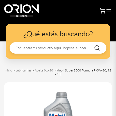
¿Qué estás buscando?
Inicio
>
Lubricantes
>
Aceite 0w-30
>
Mobil Super 3000 Fórmula P 0W-30, 12
x 1 L