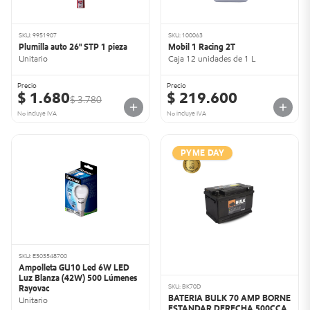
SKU: 9951907
SKU: 100063
Plumilla auto 26" STP 1 pieza
Mobil 1 Racing 2T
Unitario
Caja 12 unidades de 1 L
Precio
Precio
$ 1.680
$ 219.600
$ 3.780
No incluye IVA
No incluye IVA
PYME DAY
SKU: E303548700
Ampolleta GU10 Led 6W LED
Luz Blanza (42W) 500 Lúmenes
SKU: BK70D
Rayovac
BATERIA BULK 70 AMP BORNE
Unitario
ESTANDAR DERECHA 500CCA