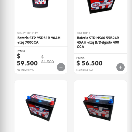
SKU: PP-0010119
SKU: 10113
Bateria STP 95D31R 90AH
Bateria STP NS60 55B24R
+Izq 700CCA
45AH +Izq B/Delgado 400
CCA
Precio
$
$
Precio
59.500
$ 56.500
81.500
No incluye IVA
No incluye IVA