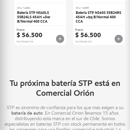
SKU: 14684
SKU: 14685
Bateria STP NS60LS
Bateria STP NS60S 55B24RS
55B24LS 45AH +Der
45AH +Izq B/Normal 400
B/Normal 400 CCA
CCA
Precio
Precio
$ 56.500
$ 56.500
No incluye IVA
No incluye IVA
Tu próxima batería STP está en
Comercial Orión
STP es sinónimo de confianza para los que más exigen a su
batería de auto
. En Comercial Orión llevamos 15 años
distribuyendo esta marca en el sur de Chile. Somos
especialistas en baterías STP con stock permanente en todos
los amperajes para uso familiar, comercial e industrial. La