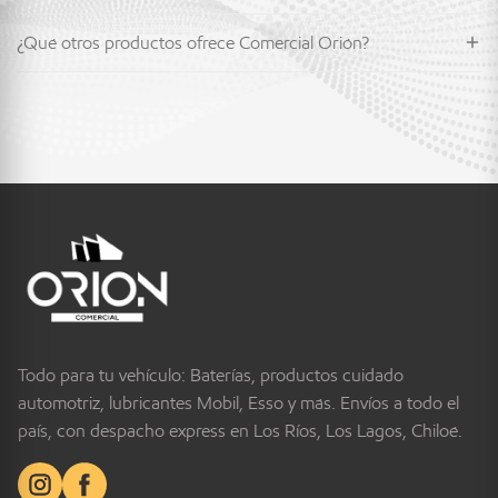
¿Qué otros productos ofrece Comercial Orión?
Todo para tu vehículo: Baterías, productos cuidado
automotriz, lubricantes Mobil, Esso y más. Envíos a todo el
país, con despacho express en Los Ríos, Los Lagos, Chiloé.