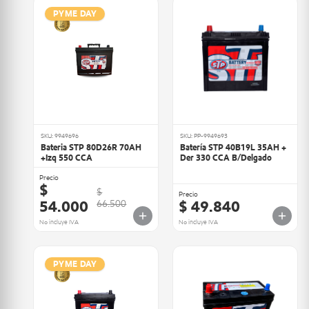
PYME DAY
SKU: 9949696
SKU: PP-9949693
Bateria STP 80D26R 70AH
Batería STP 40B19L 35AH +
+Izq 550 CCA
Der 330 CCA B/Delgado
Precio
$
$
Precio
54.000
$ 49.840
66.500
No incluye IVA
No incluye IVA
PYME DAY