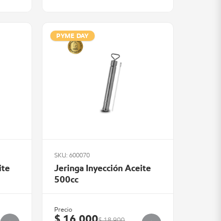
PYME DAY
SKU: 600070
ite
Jeringa Inyección Aceite
500cc
Precio
$ 16.000
$ 18.900