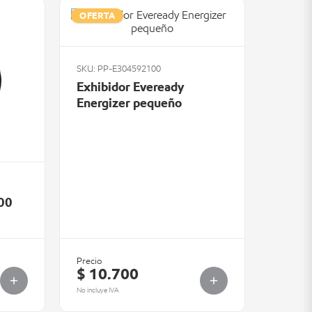
OFERTA
SKU: PP-E304592100
Exhibidor Eveready
Energizer pequeño
600
Precio
$ 10.700
No incluye IVA