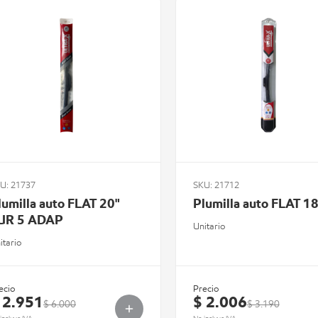
U: 21737
SKU: 21712
lumilla auto FLAT 20"
Plumilla auto FLAT 18
UR 5 ADAP
Unitario
itario
ecio
Precio
 2.951
$ 2.006
$ 6.000
$ 3.190