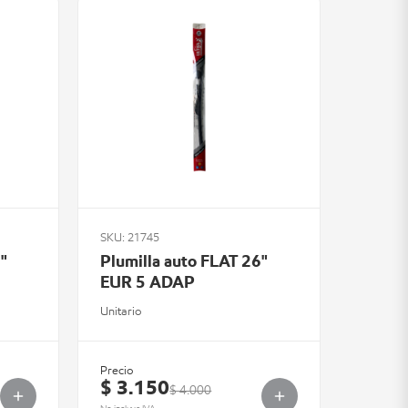
SKU: 21745
"
Plumilla auto FLAT 26"
EUR 5 ADAP
Unitario
Precio
$ 3.150
$ 4.000