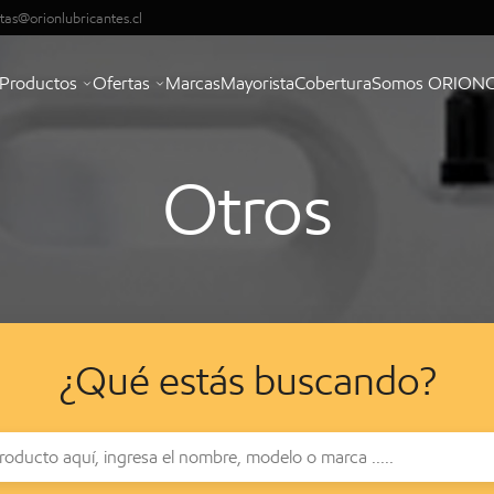
tas@orionlubricantes.cl
Productos
Ofertas
Marcas
Mayorista
Cobertura
Somos ORION
Otros
¿Qué estás buscando?