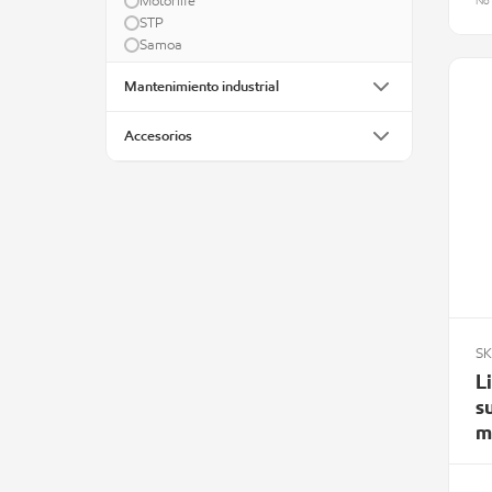
Motorlife
No 
STP
Samoa
Mantenimiento industrial
Accesorios
SK
L
s
m
S