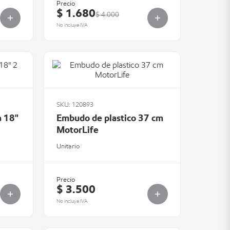
Precio
$ 1.680
$ 4.000
No incluye IVA
SKU: 120893
a 18"
Embudo de plastico 37 cm
MotorLife
Unitario
Precio
$ 3.500
No incluye IVA