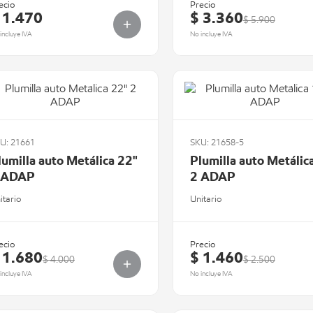
ecio
Precio
 1.470
$ 3.360
$ 5.900
incluye IVA
No incluye IVA
U: 21661
SKU: 21658-5
lumilla auto Metálica 22"
Plumilla auto Metálic
 ADAP
2 ADAP
itario
Unitario
ecio
Precio
 1.680
$ 1.460
$ 4.000
$ 2.500
incluye IVA
No incluye IVA