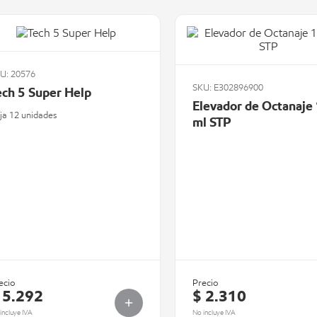
U: 20576
SKU: E302896900
ech 5 Super Help
Elevador de Octanaje
ja 12 unidades
ml STP
ecio
Precio
 5.292
$ 2.310
incluye IVA
No incluye IVA