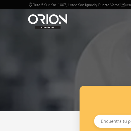
Ruta 5 Sur Km. 1007, Loteo San Ignacio, Puerto Varas
|
ven