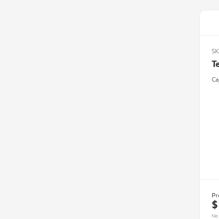
SK
T
Ca
Pr
$
No 