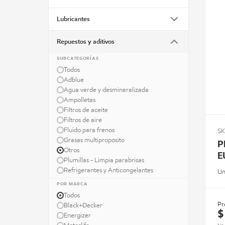
Lubricantes
Repuestos y aditivos
SUBCATEGORÍAS
Todos
Adblue
Agua verde y desmineralizada
Ampolletas
Filtros de aceite
Filtros de aire
Fluido para frenos
SK
Grasas multipropósito
P
Otros
E
Plumillas - Limpia parabrisas
Refrigerantes y Anticongelantes
Un
POR MARCA
Todos
Pr
Black+Decker
$
Energizer