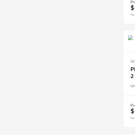
Pr
$
No 
SK
P
2
Un
Pr
$
No 