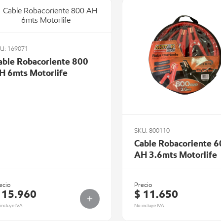
U: 169071
able Robacoriente 800
H 6mts Motorlife
SKU: 800110
Cable Robacoriente 
AH 3.6mts Motorlife
ecio
Precio
 15.960
$ 11.650
incluye IVA
No incluye IVA