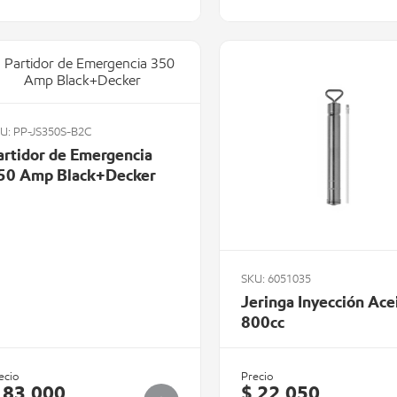
U: PP-JS350S-B2C
artidor de Emergencia
50 Amp Black+Decker
SKU: 6051035
Jeringa Inyección Ace
800cc
ecio
Precio
 83.000
$ 22.050