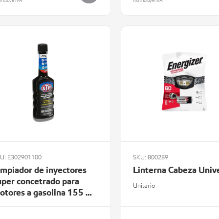
incluye IVA
No incluye IVA
U: E302901100
SKU: 800289
impiador de inyectores
Linterna Cabeza Univ
uper concetrado para
Unitario
otores a gasolina 155 ml
TP