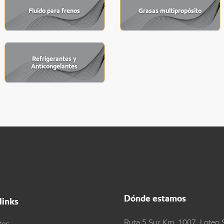
Fluido para frenos
Grasas multipropósito
Refrigerantes y
Anticongelantes
Dónde estamos
links
Ruta 5 Sur Km. 1007, Loteo 
tos