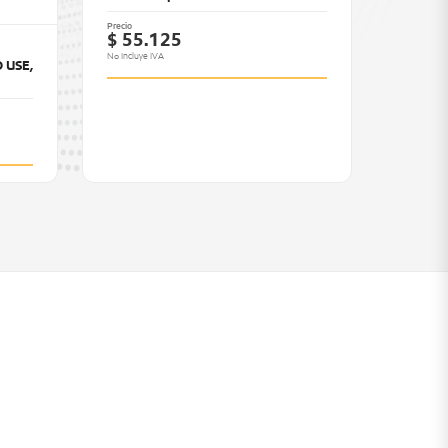
Precio
$ 55.125
No Incluye IVA
 USE,