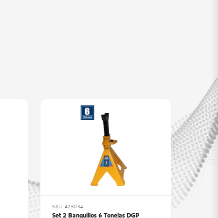
SKU: 425034
Set 2 Banquillos 6 Tonelas DGP