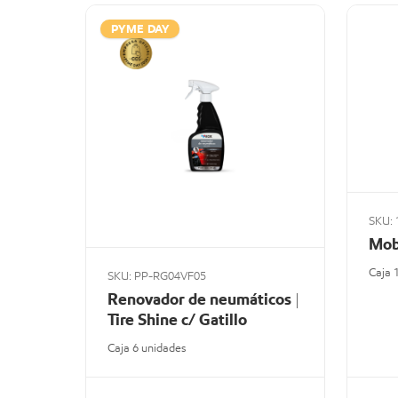
PYME DAY
SKU: 
Mob
Caja 
SKU: PP-RG04VF05
Renovador de neumáticos |
Tire Shine c/ Gatillo
Caja 6 unidades