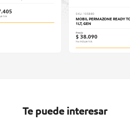
7.405
SKU: 105880
ye IVA
MOBIL PERMAZONE READY TO
1LT, GEN
Precio
$ 38.090
No Incluye IVA
Te puede interesar