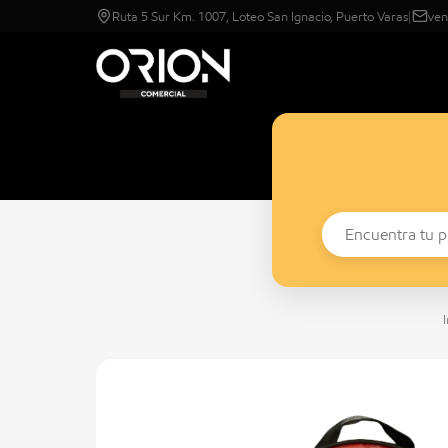
Ruta 5 Sur Km. 1007, Loteo San Ignacio, Puerto Varas
|
ven
I