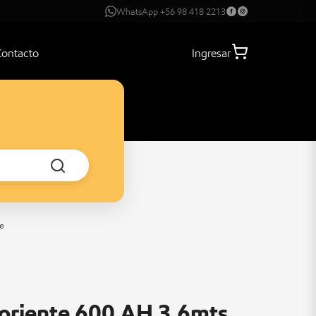
WhatsApp +56 98 418 2213
Contacto
Ingresar
e
oriente 600 AH 3.6mts