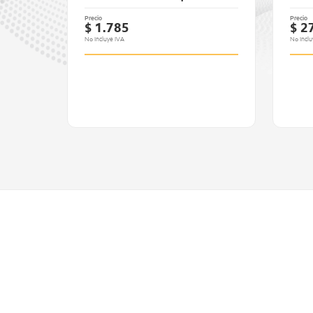
Precio
Precio
$ 1.785
$ 2
No Incluye IVA
No Inclu