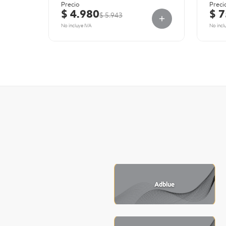
Precio
Preci
$ 4.980
$ 
$ 5.943
No incluye IVA
No incl
Adblue