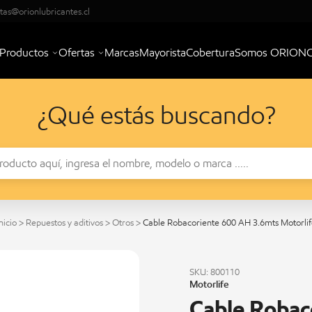
tas@orionlubricantes.cl
Productos
Ofertas
Marcas
Mayorista
Cobertura
Somos ORION
¿Qué estás buscando?
nicio
>
Repuestos y aditivos
>
Otros
>
Cable Robacoriente 600 AH 3.6mts Motorlif
SKU: 800110
Motorlife
Cable Robac