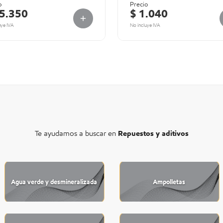
o
Precio
75.350
$ 1.040
uye IVA
No incluye IVA
Te ayudamos a buscar en
Repuestos y aditivos
Agua verde y desmineralizada
Ampolletas