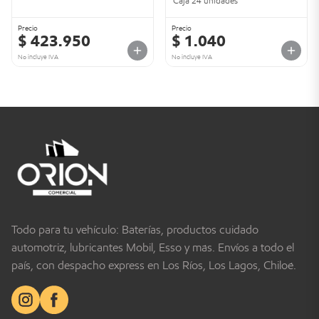
Caja 24 unidades
Precio
Precio
$ 423.950
$ 1.040
No incluye IVA
No incluye IVA
Todo para tu vehículo: Baterías, productos cuidado
automotriz, lubricantes Mobil, Esso y más. Envíos a todo el
país, con despacho express en Los Ríos, Los Lagos, Chiloé.