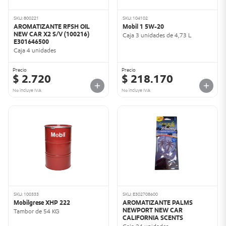
SKU: 800221
SKU: 104102
AROMATIZANTE RFSH OIL
Mobil 1 5W-20
NEW CAR X2 S/V (100216)
Caja 3 unidades de 4,73 L
E301646500
Caja 4 unidades
Precio
Precio
$ 2.720
$ 218.170
No incluye IVA
No incluye IVA
SKU: 100333
SKU: E302708600
Mobilgrese XHP 222
AROMATIZANTE PALMS
NEWPORT NEW CAR
Tambor de 54 KG
CALIFORNIA SCENTS