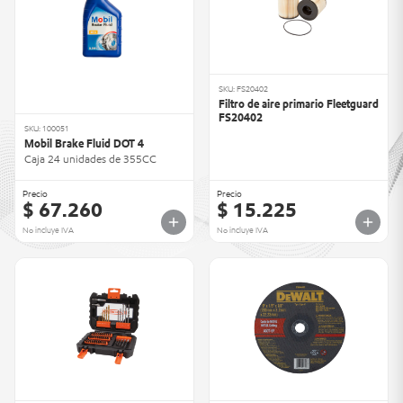
SKU: FS20402
Filtro de aire primario Fleetguard
FS20402
SKU: 100051
Mobil Brake Fluid DOT 4
Caja 24 unidades de 355CC
Precio
Precio
$ 67.260
$ 15.225
No incluye IVA
No incluye IVA