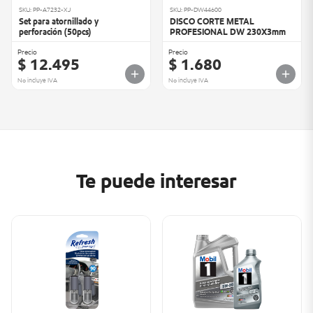
SKU: PP-A7232-XJ
SKU: PP-DW44600
Set para atornillado y
DISCO CORTE METAL
perforación (50pcs)
PROFESIONAL DW 230X3mm
Precio
Precio
$ 12.495
$ 1.680
No incluye IVA
No incluye IVA
Te puede interesar