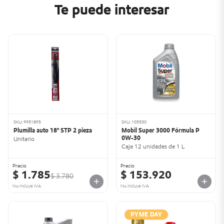
Te puede interesar
SKU: 9951895
SKU: 105530
Plumilla auto 18" STP 2 pieza
Mobil Super 3000 Fórmula P
0W-30
Unitario
Caja 12 unidades de 1 L
Precio
Precio
$ 1.785
$ 153.920
$ 3.780
No incluye IVA
No incluye IVA
PYME DAY