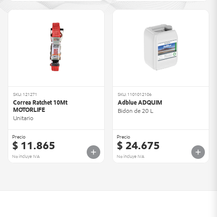
SKU: 121271
SKU: 1101012106
Correa Ratchet 10Mt
Adblue ADQUIM
MOTORLIFE
Bidón de 20 L
Unitario
Precio
Precio
$ 11.865
$ 24.675
No incluye IVA
No incluye IVA