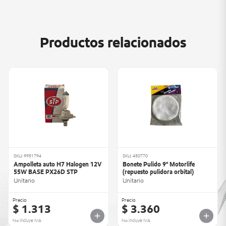
Productos relacionados
SKU: 9951794
SKU: 450770
Ampolleta auto H7 Halogen 12V
Bonete Pulido 9" Motorlife
55W BASE PX26D STP
(repuesto pulidora orbital)
Unitario
Unitario
Precio
Precio
$ 1.313
$ 3.360
No incluye IVA
No incluye IVA