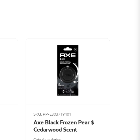
SKU: PP-E303719401
Axe Black Frozen Pear $
Cedarwood Scent
Caja 6 unidades