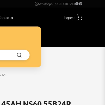
WhatsApp +56 98 418 2213
Contacto
Ingresar
AN128
E 45AH NS60 55B24R