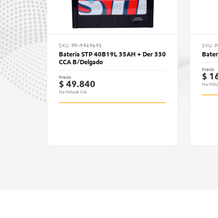
SKU: PP-9949693
SKU: 
Batería STP 40B19L 35AH + Der 330
Bate
CCA B/Delgado
Precio
$ 1
Precio
$ 49.840
No Inclu
No Incluye IVA