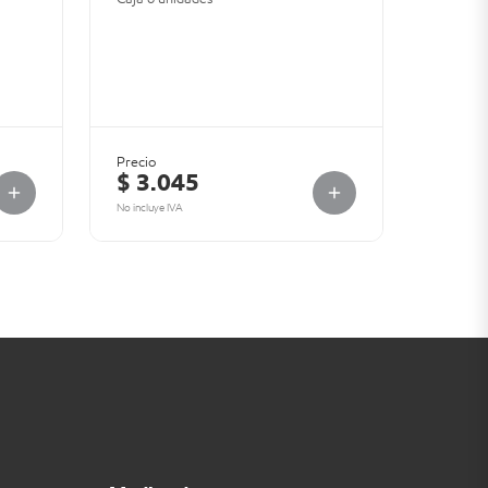
Precio
$ 3.045
No incluye IVA