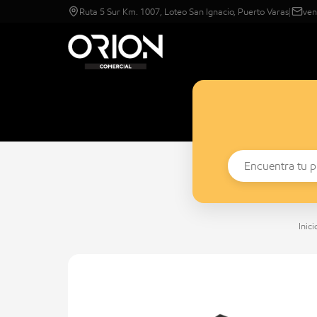
Ruta 5 Sur Km. 1007, Loteo San Ignacio, Puerto Varas
|
ven
Inici