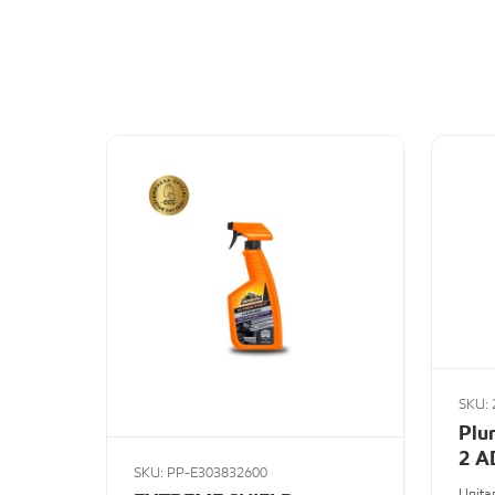
SKU: 
Plum
2 A
SKU: PP-E303832600
Unita