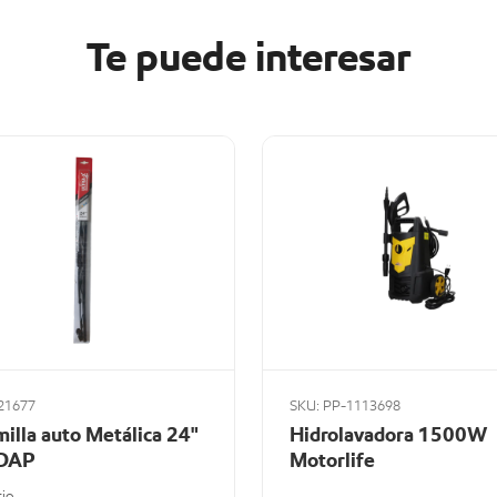
Te puede interesar
21677
SKU: PP-1113698
illa auto Metálica 24"
Hidrolavadora 1500W
DAP
Motorlife
rio