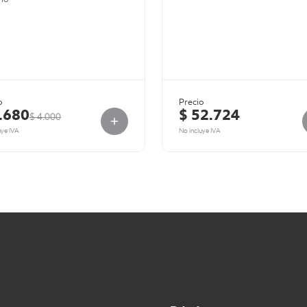
o
Precio
.680
$ 52.724
$ 4.000
uye IVA
No incluye IVA