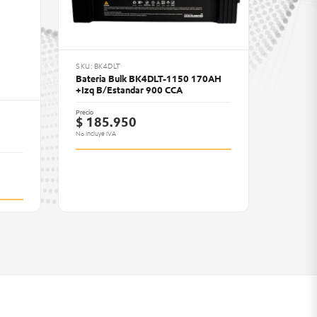
SKU: BK4DLT
Bateria Bulk BK4DLT-1150 170AH
+Izq B/Estandar 900 CCA
Precio
$ 185.950
No Incluye IVA