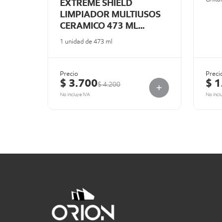
EXTREME SHIELD
LIMPIADOR MULTIUSOS
CERAMICO 473 ML
ARMORALL
1 unidad de 473 ml
Precio
Preci
$ 3.700
$ 1
$ 4.200
No incluye IVA
No incl