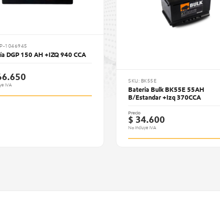
PP-1046945
ría DGP 150 AH +IZQ 940 CCA
66.650
SKU: BK55E
ye IVA
Bateria Bulk BK55E 55AH
B/Estandar +Izq 370CCA
Precio
$ 34.600
No Incluye IVA