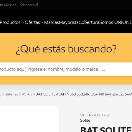
tas@orionlubricantes.cl
Productos
Ofertas
Marcas
Mayorista
Cobertura
Somos ORION
¿Qué estás buscando?
o
>
Baterias
>
45 Ah
>
BAT SOLITE 45AH NS60 55B24R CCA440 (+-) IZQ L236-
SKU: PP-0001782
Solite
BAT SOLIT