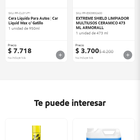
SKU: PP-CL01VF1
SKU: PP-E303832600
Cera Líquida Para Autos | Car
EXTREME SHIELD LIMPIADOR
Liquid Wax c/ Gatillo
MULTIUSOS CERAMICO 473
ML ARMORALL
1 unidad de 950ml
1 unidad de 473 ml
Precio
Precio
$ 7.718
$ 3.700
$ 4.200
No incluye IVA
No incluye IVA
Te puede interesar