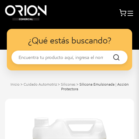
¿Qué estás buscando?
Inicio
>
Cuidado Automotriz
>
Siliconas
>
Silicona Emulsionada | Acción
Protectora