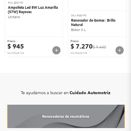
SKU: Q20100
Ampolleta Led 8W Luz Amarilla
(57W) Rayovac
SKU: RG01F5
Unitario
Renovador de Gomas | Brillo
Natural
Bidón 5 L
Precio
Precio
$ 945
$ 7.270
$ 9.440
No incluye IVA
No incluye IVA
Te ayudamos a buscar en
Cuidado Automotriz
Renovadores de neumáticos