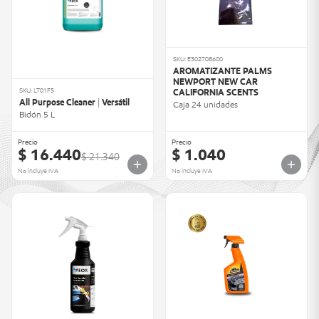
SKU: E302708600
AROMATIZANTE PALMS
NEWPORT NEW CAR
SKU: LT01F5
CALIFORNIA SCENTS
All Purpose Cleaner | Versátil
Caja 24 unidades
Bidón 5 L
Precio
Precio
$ 16.440
$ 1.040
$ 21.340
No incluye IVA
No incluye IVA