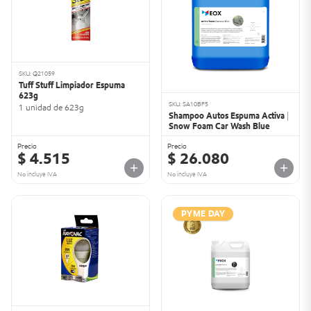
SKU: Q21059
Tuff Stuff Limpiador Espuma
623g
SKU: SA10BF5
1 unidad de 623g
Shampoo Autos Espuma Activa |
Snow Foam Car Wash Blue
Precio
Precio
$ 4.515
$ 26.080
No incluye IVA
No incluye IVA
PYME DAY