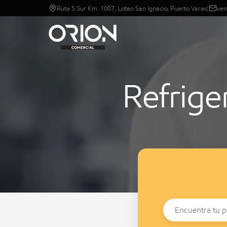
Ruta 5 Sur Km. 1007, Loteo San Ignacio, Puerto Varas
|
ven
Refrige