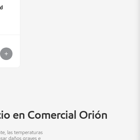
d
cio en Comercial Orión
nte, las temperaturas
usar daños graves e