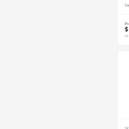
Ca
Pr
$
No 
SK