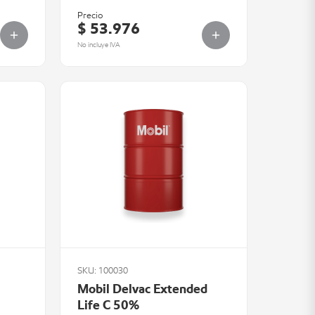
Precio
$ 53.976
No incluye IVA
SKU: 100030
Mobil Delvac Extended
Life C 50%