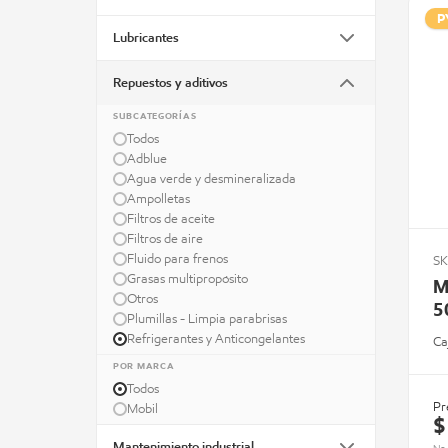
P
Lubricantes
Repuestos y aditivos
SUBCATEGORÍAS
Todos
Adblue
Agua verde y desmineralizada
Ampolletas
Filtros de aceite
Filtros de aire
Fluido para frenos
SK
Grasas multipropósito
M
Otros
5
Plumillas - Limpia parabrisas
Refrigerantes y Anticongelantes
Ca
POR MARCA
Todos
Pr
Mobil
$
Mantenimiento industrial