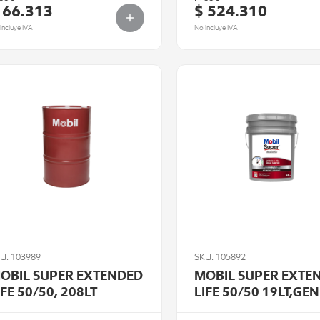
 66.313
$ 524.310
incluye IVA
No incluye IVA
U: 103989
SKU: 105892
OBIL SUPER EXTENDED
MOBIL SUPER EXTE
IFE 50/50, 208LT
LIFE 50/50 19LT,GEN