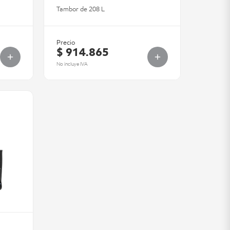
Tambor de 208 L
Precio
$ 914.865
No incluye IVA