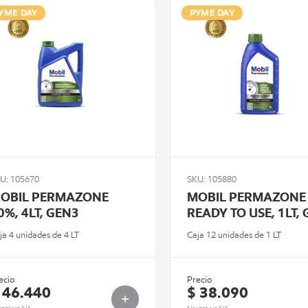
YME DAY
PYME DAY
U: 105670
SKU: 105880
OBIL PERMAZONE
MOBIL PERMAZONE
0%, 4LT, GEN3
READY TO USE, 1LT,
ja 4 unidades de 4 LT
Caja 12 unidades de 1 LT
ecio
Precio
 46.440
$ 38.090