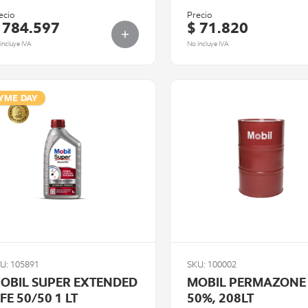
ecio
Precio
 784.597
$ 71.820
incluye IVA
No incluye IVA
YME DAY
U: 105891
SKU: 100002
OBIL SUPER EXTENDED
MOBIL PERMAZONE
IFE 50/50 1 LT
50%, 208LT