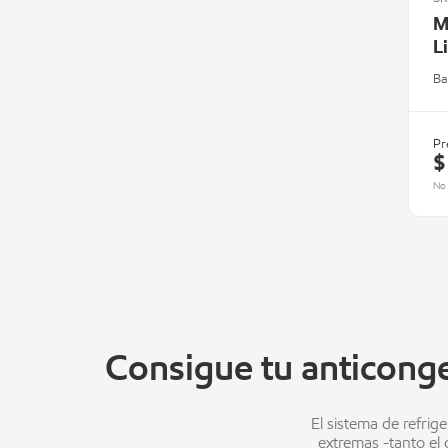
M
L
Ba
Pr
$
No 
Consigue tu anticonge
El sistema de refrig
extremas -tanto el