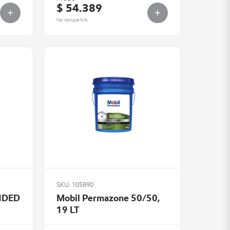
$ 54.389
No incluye IVA
SKU: 105890
NDED
Mobil Permazone 50/50,
19 LT