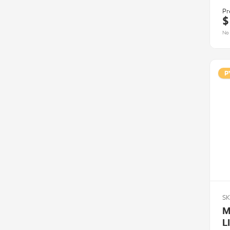
Pr
$
No 
P
SK
M
L