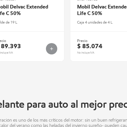
obil Delvac Extended
Mobil Delvac Extende
ife C 50%
Life C 50%
lde de 19 L
Caja 4 unidades de 4 L
ecio
Precio
 89.393
$ 85.074
incluye IVA
No incluye IVA
lante para auto al mejor pre
eración es uno de los más críticos del motor: sin un buen refrigera
 calor del verano como las heladas del invierno sureño- pueden ca