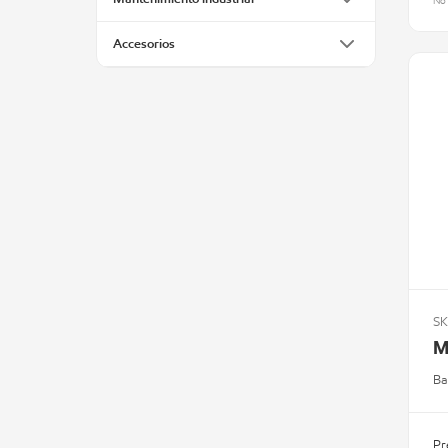
No 
Accesorios
SK
M
Ba
Pr