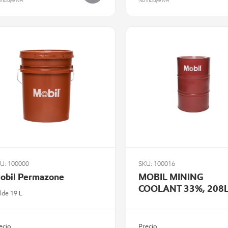
incluye IVA
No incluye IVA
U: 100000
SKU: 100016
obil Permazone
MOBIL MINING
COOLANT 33%, 208L
lde 19 L
ecio
Precio