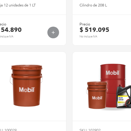
ja 12 unidades de 1 LT
Cilindro de 208 L
ecio
Precio
 54.890
$ 519.095
incluye IVA
No incluye IVA
U: 100029
SKU: 102902