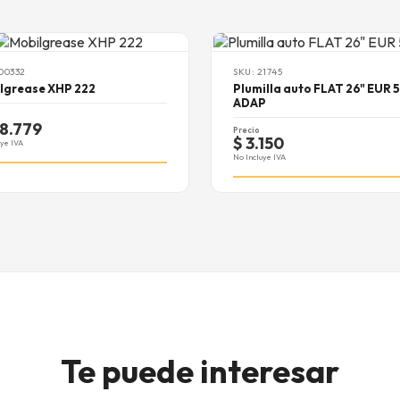
100332
SKU: 21745
lgrease XHP 222
Plumilla auto FLAT 26" EUR 5
ADAP
28.779
Precio
$ 3.150
uye IVA
No Incluye IVA
Te puede interesar