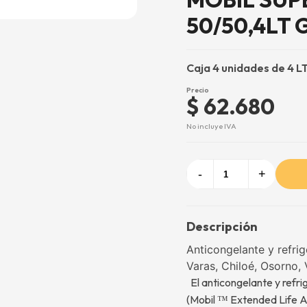
50/50,4LT 
Caja 4 unidades de 4 L
Precio
$ 62.680
No incluye IVA
-
+
Descripción
Anticongelante y refri
Varas, Chiloé, Osorno, 
El anticongelante y refri
(Mobil
Extended Life An
™