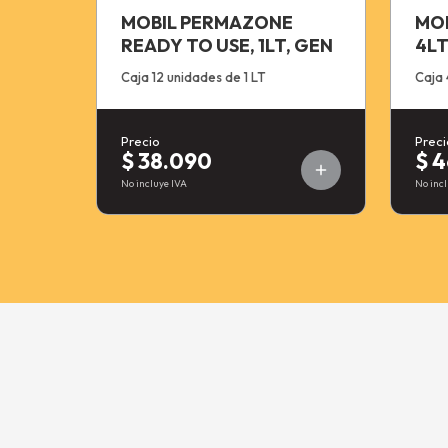
MOBIL PERMAZONE
MOB
READY TO USE, 1LT, GEN
4LT
Caja 12 unidades de 1 LT
Caja 
Precio
Preci
$ 38.090
$ 
No incluye IVA
No incl