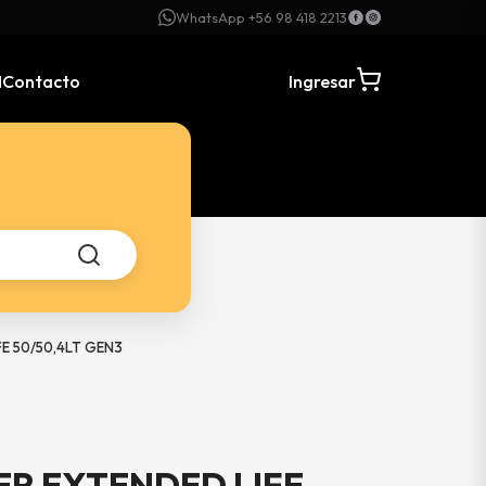
WhatsApp +56 98 418 2213
N
Contacto
Ingresar
E 50/50,4LT GEN3
ER EXTENDED LIFE