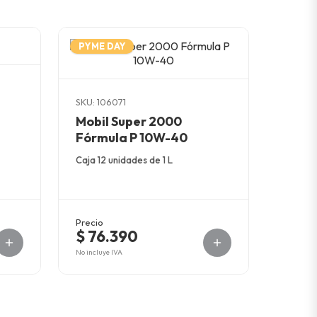
PYME DAY
SKU: 106071
Mobil Super 2000
Fórmula P 10W-40
Caja 12 unidades de 1 L
Precio
$ 76.390
No incluye IVA