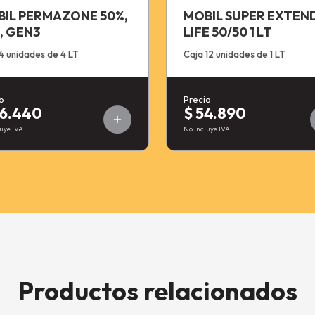
IL PERMAZONE 50%,
MOBIL SUPER EXTEN
, GEN3
LIFE 50/50 1 LT
4 unidades de 4 LT
Caja 12 unidades de 1 LT
o
Precio
46.440
$ 54.890
uye IVA
No incluye IVA
Productos relacionados