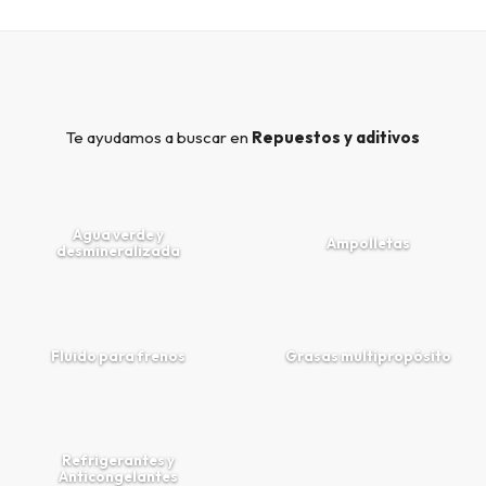
Te ayudamos a buscar en
Repuestos y aditivos
Agua verde y
Ampolletas
desmineralizada
Fluido para frenos
Grasas multipropósito
Refrigerantes y
Anticongelantes