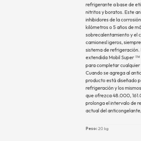
refrigerante a base de etil
nitritos y boratos. Este 
inhibidores de la corrosi
kilómetros o 5 años de máx
sobrecalentamiento y el 
camionesl igeros, siempre
sistema de refrigeración. 
extendida Mobil Super
™
para completar cualquier 
Cuando se agrega al antic
producto está diseñado pa
refrigeración y los mismo
que ofrezca 48.000, 161.
prolonga el intervalo de r
actual del anticongelante
Peso:
20 kg