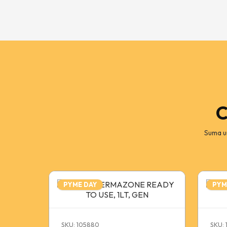
C
Suma u
PYME DAY
PYM
SKU: 105880
SKU: