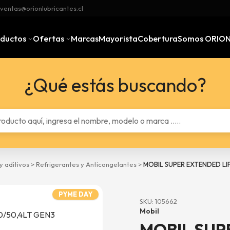
ventas@orionlubricantes.cl
oductos
Ofertas
Marcas
Mayorista
Cobertura
Somos ORIO
¿Qué estás buscando?
y aditivos
>
Refrigerantes y Anticongelantes
>
MOBIL SUPER EXTENDED LIF
PYME DAY
SKU: 105662
Mobil
MOBIL SUP