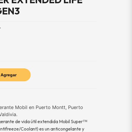
GEN3
T
Agregar
gerante Mobil en Puerto Montt, Puerto
Valdivia.
gerante de vida útil extendida Mobil Super
™
tifreeze/Coolant) es un anticongelante y