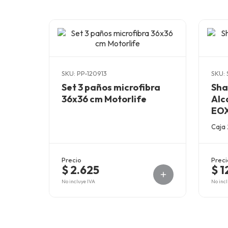
SKU: PP-120913
SKU: 
Set 3 paños microfibra
Sha
36x36 cm Motorlife
Alc
EO
Caja 
Precio
Preci
$ 2.625
$ 1
No incluye IVA
No incl