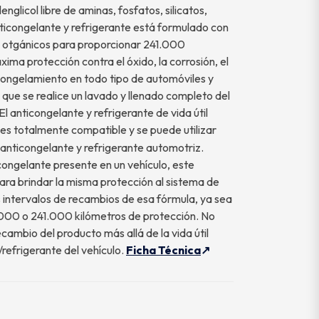
englicol libre de aminas, fosfatos, silicatos,
anticongelante y refrigerante está formulado con
ón otgánicos para proporcionar 241.000
ima protección contra el óxido, la corrosión, el
congelamiento en todo tipo de automóviles y
 que se realice un lavado y llenado completo del
El anticongelante y refrigerante de vida útil
es totalmente compatible y se puede utilizar
anticongelante y refrigerante automotriz.
ongelante presente en un vehículo, este
ra brindar la misma protección al sistema de
s intervalos de recambios de esa fórmula, ya sea
000 o 241.000 kilómetros de protección. No
ecambio del producto más allá de la vida útil
/refrigerante del vehículo.
Ficha Técnica