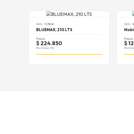
SKU: 103868
SKU: 
BLUEMAX, 210 LTS
Mobi
Precio
Precio
$ 224.850
$ 1
No Incluye IVA
No Incl