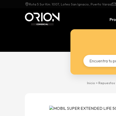
Ruta 5 Sur Km. 1007, Loteo San Ignacio, Puerto Varas
|
Pr
Inicio
>
Repuestos 