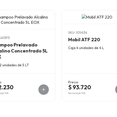
SKU: 105636
SA13F5
Mobil ATF 220
mpoo Prelavado
Caja 4 unidades de 4 L
alino Concentrado 5L
X
2 unidades de 5 LT
o
Precio
2.230
$ 93.720
uye IVA
No incluye IVA