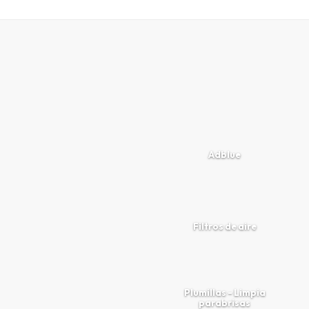
Adblue
Filtros de aire
Plumillas - Limpia
parabrisas