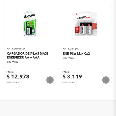
SKU: E300701100
SKU: E0622400
CARGADOR DE PILAS MAXI
ENR Pilas Max Cx2
ENERGIZER AA o AAA
Unitario
Unitario
Precio
Precio
$ 12.978
$ 3.119
No incluye IVA
No incluye IVA