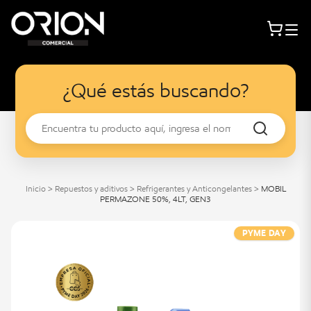
¿Qué estás buscando?
Inicio
>
Repuestos y aditivos
>
Refrigerantes y Anticongelantes
>
MOBIL
PERMAZONE 50%, 4LT, GEN3
PYME DAY