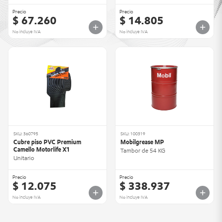
Precio
Precio
$ 67.260
$ 14.805
No incluye IVA
No incluye IVA
SKU: 360795
SKU: 100319
Cubre piso PVC Premium
Mobilgrease MP
Camello Motorlife X1
Tambor de 54 KG
Unitario
Precio
Precio
$ 12.075
$ 338.937
No incluye IVA
No incluye IVA