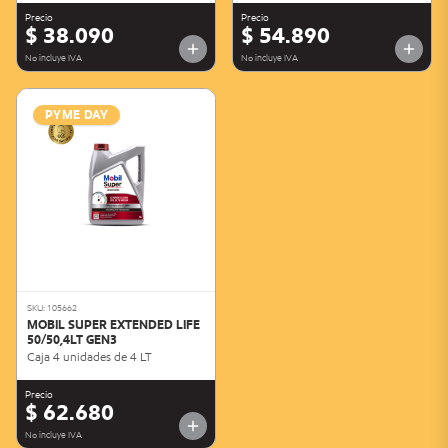
Precio
Precio
$ 38.090
$ 54.890
No incluye IVA
No incluye IVA
PYME DAY
SKU: 105662
MOBIL SUPER EXTENDED LIFE
50/50,4LT GEN3
Caja 4 unidades de 4 LT
Precio
$ 62.680
No incluye IVA