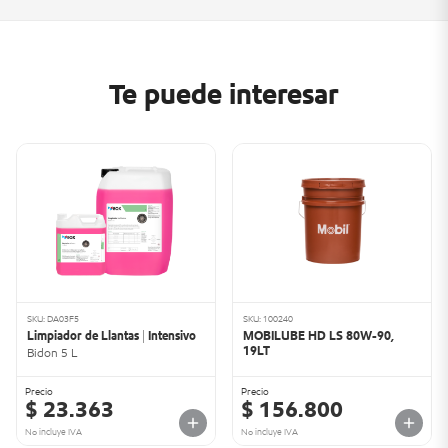
Te puede interesar
SKU: DA03F5
SKU: 100240
Limpiador de Llantas | Intensivo
MOBILUBE HD LS 80W-90,
19LT
Bidon 5 L
Precio
Precio
$ 23.363
$ 156.800
No incluye IVA
No incluye IVA