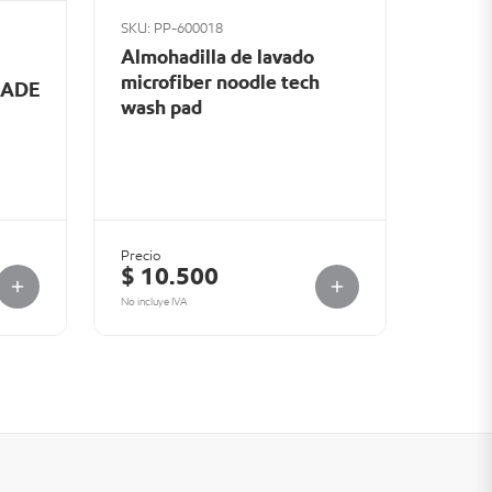
SKU: PP-600018
Almohadilla de lavado
microfiber noodle tech
ADE
wash pad
Precio
$ 10.500
No incluye IVA