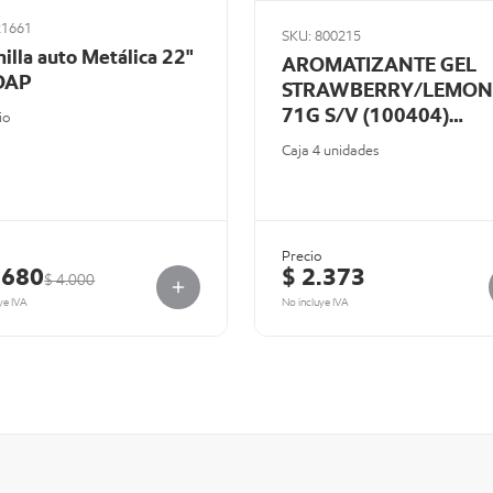
21661
SKU: 800215
illa auto Metálica 22"
AROMATIZANTE GEL
DAP
STRAWBERRY/LEMON
71G S/V (100404)
io
E301458300
Caja 4 unidades
o
Precio
.680
$ 2.373
$ 4.000
ye IVA
No incluye IVA