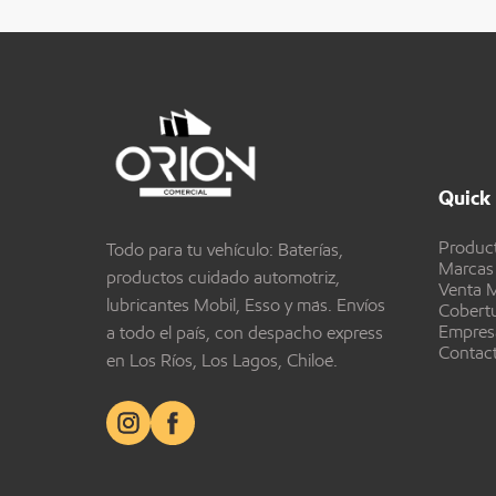
Quick 
Produc
Todo para tu vehículo: Baterías,
Marcas
productos cuidado automotriz,
Venta M
lubricantes Mobil, Esso y más. Envíos
Cobert
Empres
a todo el país, con despacho express
Contac
en Los Ríos, Los Lagos, Chiloé.