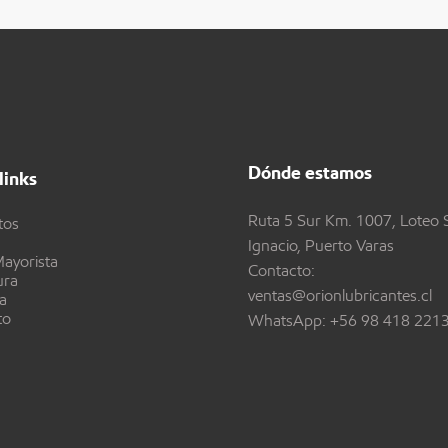
Dónde estamos
links
Ruta 5 Sur Km. 1007, Loteo 
tos
Ignacio, Puerto Varas
ayorista
Contacto:
ura
ventas@orionlubricantes.cl
a
to
WhatsApp:
+56 98 418 221