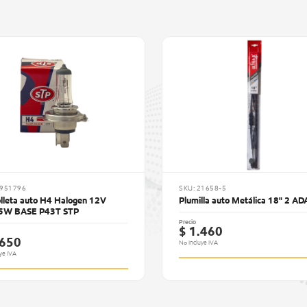
9951796
SKU: 21658-5
leta auto H4 Halogen 12V
Plumilla auto Metálica 18" 2 AD
5W BASE P43T STP
Precio
$ 1.460
.650
No Incluye IVA
ye IVA