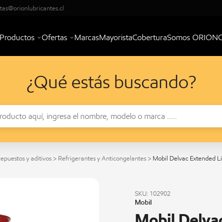
tas@orionlubricantes.cl
Productos
Ofertas
Marcas
Mayorista
Cobertura
Somos ORION
¿Qué estás buscando?
epuestos y aditivos
>
Refrigerantes y Anticongelantes
>
Mobil Delvac Extended L
SKU: 102902
Mobil
Mobil Delva