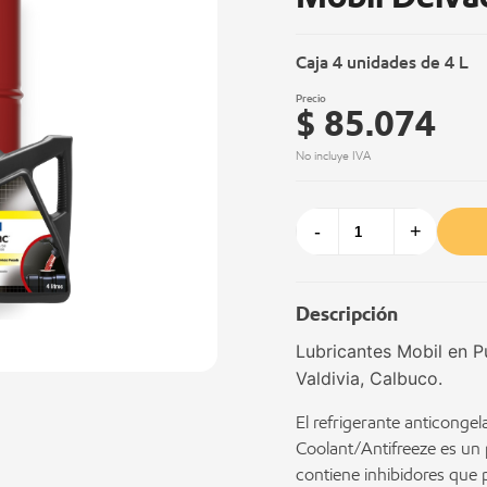
Caja 4 unidades de 4 L
Precio
$ 85.074
No incluye IVA
-
+
Descripción
Lubricantes Mobil en P
Valdivia, Calbuco.
El refrigerante anticonge
Coolant/Antifreeze es un 
contiene inhibidores que 