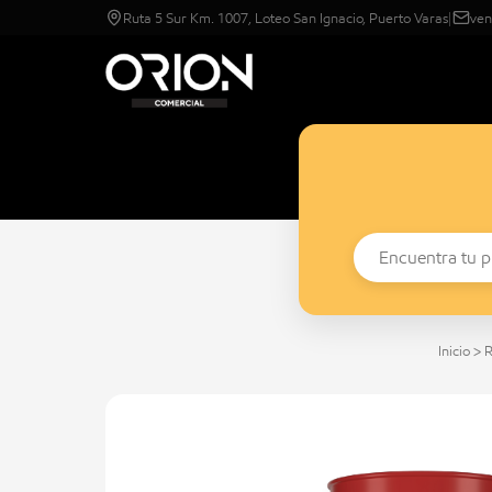
Ruta 5 Sur Km. 1007, Loteo San Ignacio, Puerto Varas
|
ven
Inicio
>
R