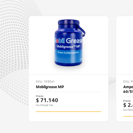
SKU: 105561
SKU: 
Mobilgrease MP
Ampol
60/5
Precio
$ 71.140
Precio
$ 2
No Incluye IVA
No Inclu