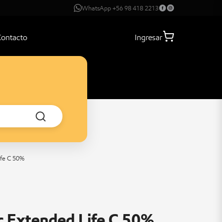
WhatsApp +56 98 418 2213
Contacto
Ingresar
ife C 50%
c Extended Life C 50%