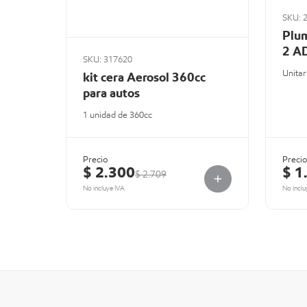
SKU: 
Plum
2 A
SKU: 317620
Unitar
kit cera Aerosol 360cc
para autos
1 unidad de 360cc
Precio
Preci
$ 2.300
$ 1
$ 2.709
No incluye IVA
No inclu