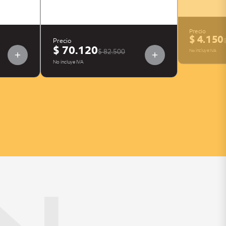
Precio
$ 4.150
Precio
$ 70.120
No incluye IVA
$ 82.500
No incluye IVA