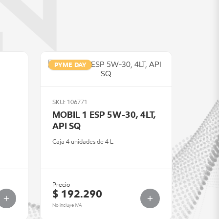
PYME DAY
SKU: 106771
MOBIL 1 ESP 5W-30, 4LT,
API SQ
Caja 4 unidades de 4 L
Precio
$ 192.290
No incluye IVA