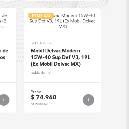
PYME DAY
SKU: 106332
r de
Mobil Delvac Modern
tos
15W-40 Sup Def V3, 19L
(Ex Mobil Delvac MX)
Balde de 19 L
Precio
$ 74.960
No incluye IVA