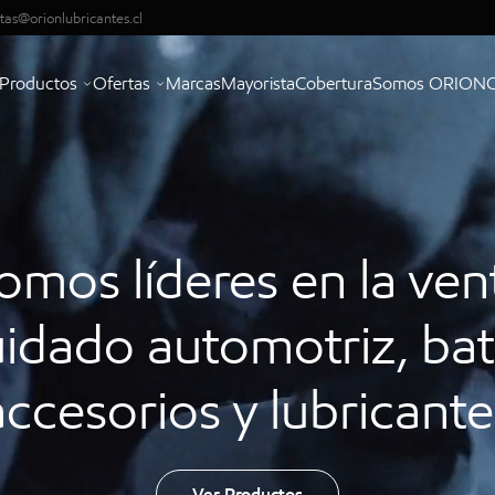
tas@orionlubricantes.cl
Productos
Ofertas
Marcas
Mayorista
Cobertura
Somos ORION
omos líderes en la ven
idado automotriz, bat
accesorios y lubricante
Ver Productos