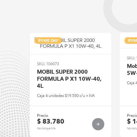
PYME DAY
PYM
SKU: 
SKU: 106073
Mob
MOBIL SUPER 2000
5W
FORMULA P X1 10W-40,
Caja 
4L
Caja 4 unidades $19.550 c/u + IVA
Precio
Preci
$ 83.780
$ 
No incluye IVA
No incl