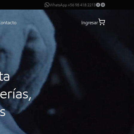
WhatsApp +56 98 418 2213
Contacto
Ingresar
ta
erías,
s