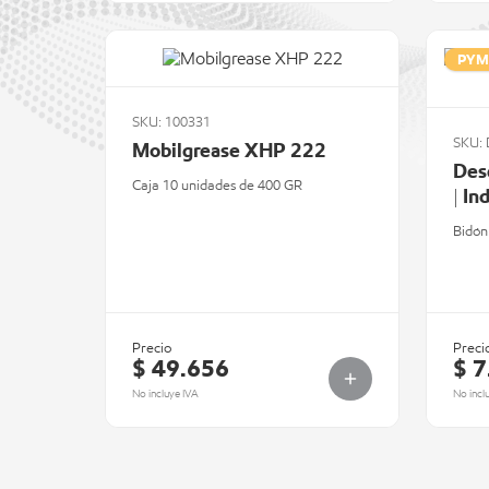
PYM
SKU: 100331
SKU:
Mobilgrease XHP 222
Des
Caja 10 unidades de 400 GR
| In
Bidón
Precio
Preci
$ 49.656
$ 7
No incluye IVA
No incl