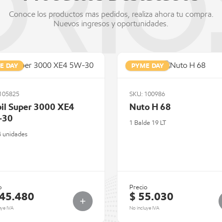
Conoce los productos más pedidos, realiza ahora tu compra.
Nuevos ingresos y oportunidades.
E DAY
PYME DAY
105825
SKU: 100986
il Super 3000 XE4
Nuto H 68
-30
1 Balde 19 LT
4 unidades
o
Precio
145.480
$ 55.030
uye IVA
No incluye IVA