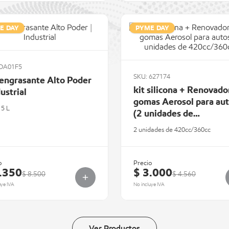
E DAY
PYME DAY
 DA01F5
SKU: 627174
engrasante Alto Poder
kit silicona + Renovado
dustrial
gomas Aerosol para au
 5 L
(2 unidades de
420cc/360cc
2 unidades de 420cc/360cc
o
Precio
.350
$ 3.000
$ 8.500
$ 4.560
uye IVA
No incluye IVA
Ver Productos