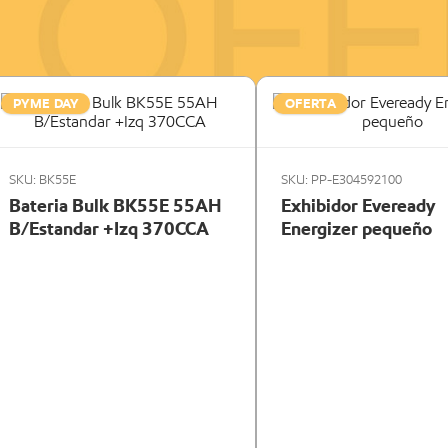
PYME DAY
OFERTA
SKU: BK55E
SKU: PP-E304592100
Bateria Bulk BK55E 55AH
Exhibidor Eveready
B/Estandar +Izq 370CCA
Energizer pequeño