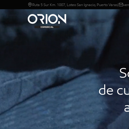
Ruta 5 Sur Km. 1007, Loteo San Ignacio, Puerto Varas
|
ven
S
de cu