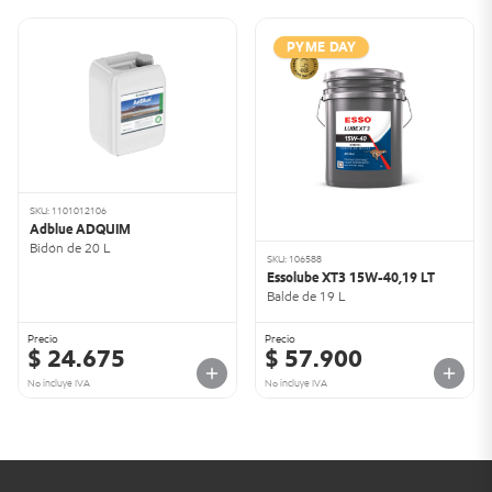
PYME DAY
SKU: 1101012106
Adblue ADQUIM
Bidón de 20 L
SKU: 106588
Essolube XT3 15W-40,19 LT
Balde de 19 L
Precio
Precio
$ 24.675
$ 57.900
No incluye IVA
No incluye IVA