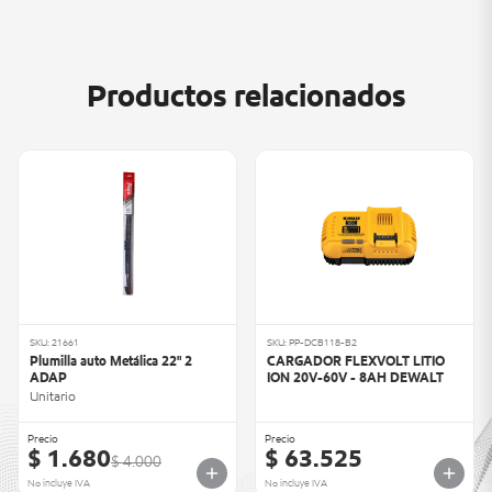
Productos relacionados
SKU: 21661
SKU: PP-DCB118-B2
Plumilla auto Metálica 22" 2
CARGADOR FLEXVOLT LITIO
ADAP
ION 20V-60V - 8AH DEWALT
Unitario
Precio
Precio
$ 1.680
$ 63.525
$ 4.000
No incluye IVA
No incluye IVA