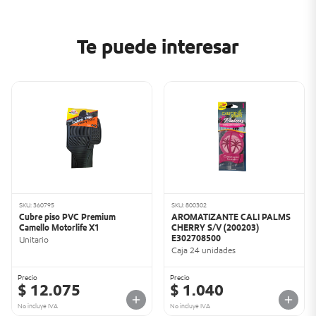
Te puede interesar
SKU: 360795
SKU: 800302
Cubre piso PVC Premium
AROMATIZANTE CALI PALMS
Camello Motorlife X1
CHERRY S/V (200203)
E302708500
Unitario
Caja 24 unidades
Precio
Precio
$ 12.075
$ 1.040
No incluye IVA
No incluye IVA