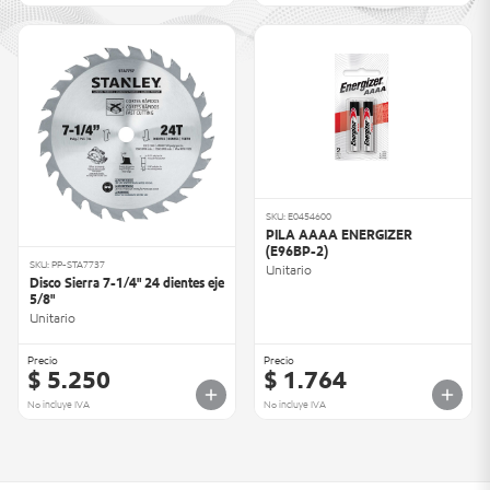
SKU: E0454600
PILA AAAA ENERGIZER
(E96BP-2)
SKU: PP-STA7737
Unitario
Disco Sierra 7-1/4" 24 dientes eje
5/8"
Unitario
Precio
Precio
$ 5.250
$ 1.764
No incluye IVA
No incluye IVA