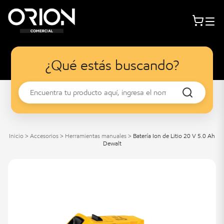
¿Qué estás buscando?
Inicio
>
Accesorios
>
Herramientas manuales
>
Batería Ion de Litio 20 V 5.0 Ah
Dewalt