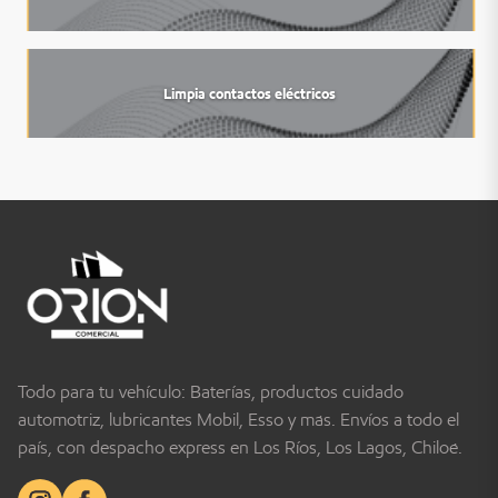
Limpia contactos eléctricos
Todo para tu vehículo: Baterías, productos cuidado
automotriz, lubricantes Mobil, Esso y más. Envíos a todo el
país, con despacho express en Los Ríos, Los Lagos, Chiloé.