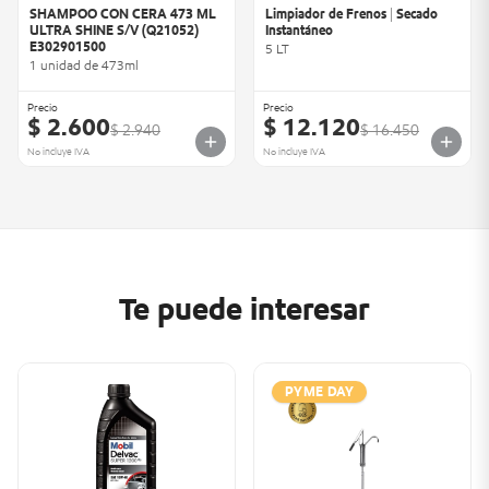
SHAMPOO CON CERA 473 ML
Limpiador de Frenos | Secado
ULTRA SHINE S/V (Q21052)
Instantáneo
E302901500
5 LT
1 unidad de 473ml
Precio
Precio
$ 2.600
$ 12.120
$ 2.940
$ 16.450
No incluye IVA
No incluye IVA
Te puede interesar
PYME DAY