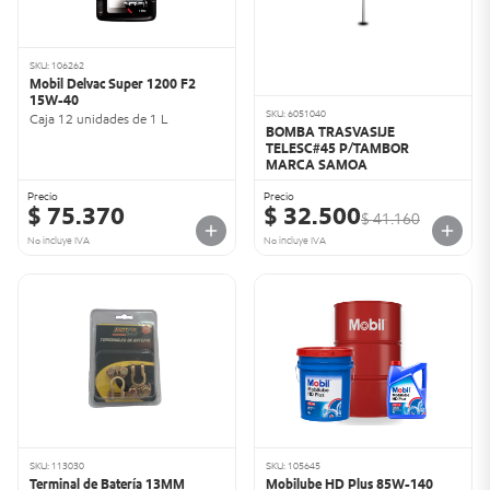
SKU: 106262
Mobil Delvac Super 1200 F2
15W-40
SKU: 6051040
Caja 12 unidades de 1 L
BOMBA TRASVASIJE
TELESC#45 P/TAMBOR
MARCA SAMOA
Precio
Precio
$ 75.370
$ 32.500
$ 41.160
No incluye IVA
No incluye IVA
SKU: 113030
SKU: 105645
Terminal de Batería 13MM
Mobilube HD Plus 85W-140