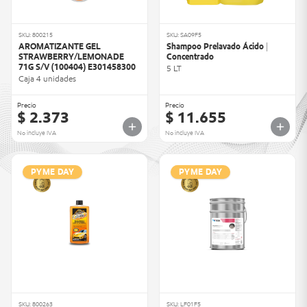
SKU: 800215
SKU: SA09F5
AROMATIZANTE GEL
Shampoo Prelavado Ácido |
STRAWBERRY/LEMONADE
Concentrado
71G S/V (100404) E301458300
5 LT
Caja 4 unidades
Precio
Precio
$ 2.373
$ 11.655
No incluye IVA
No incluye IVA
PYME DAY
PYME DAY
SKU: 800263
SKU: LF01F5