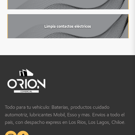
Limpia contactos eléctricos
Todo para tu vehículo: Baterías, productos cuidado
automotriz, lubricantes Mobil, Esso y más. Envíos a todo el
país, con despacho express en Los Ríos, Los Lagos, Chiloé.