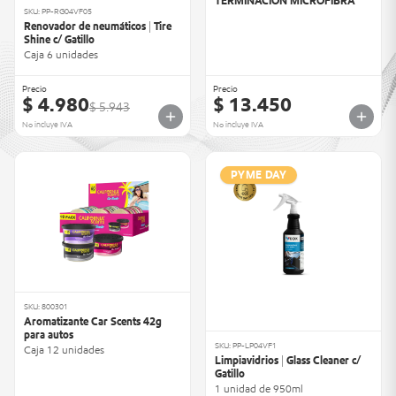
TERMINACION MICROFIBRA
SKU: PP-RG04VF05
Renovador de neumáticos | Tire
Shine c/ Gatillo
Caja 6 unidades
Precio
Precio
$ 4.980
$ 13.450
$ 5.943
No incluye IVA
No incluye IVA
PYME DAY
SKU: 800301
Aromatizante Car Scents 42g
para autos
SKU: PP-LP04VF1
Caja 12 unidades
Limpiavidrios | Glass Cleaner c/
Gatillo
1 unidad de 950ml