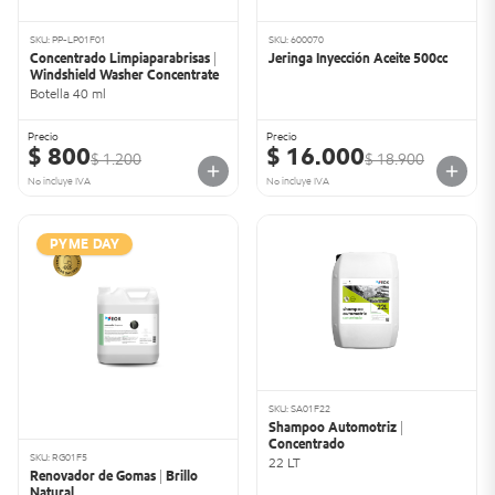
SKU: PP-LP01F01
SKU: 600070
Concentrado Limpiaparabrisas |
Jeringa Inyección Aceite 500cc
Windshield Washer Concentrate
Botella 40 ml
Precio
Precio
$ 800
$ 16.000
$ 1.200
$ 18.900
No incluye IVA
No incluye IVA
PYME DAY
SKU: SA01F22
Shampoo Automotriz |
Concentrado
SKU: RG01F5
22 LT
Renovador de Gomas | Brillo
Natural