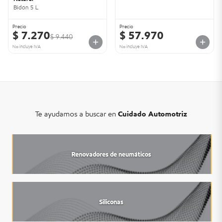
Bidón 5 L
Precio
Precio
$ 7.270
$ 57.970
$ 9.440
No incluye IVA
No incluye IVA
Te ayudamos a buscar en
Cuidado Automotriz
Renovadores de neumáticos
Siliconas