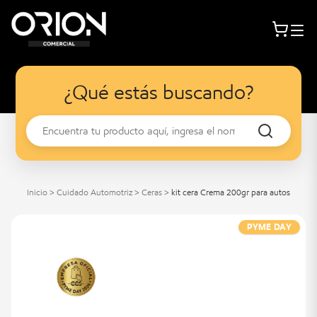
¿Qué estás buscando?
Inicio
>
Cuidado Automotriz
>
Ceras
>
kit cera Crema 200gr para autos
PYME DAY