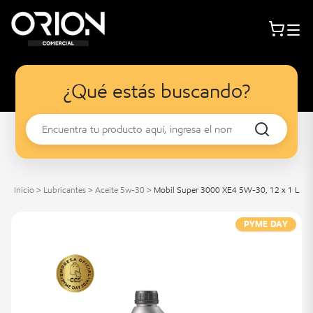
¿Qué estás buscando?
Inicio
>
Lubricantes
>
Aceite 5w-30
>
Mobil Super 3000 XE4 5W-30, 12 x 1 L
PYME DAY