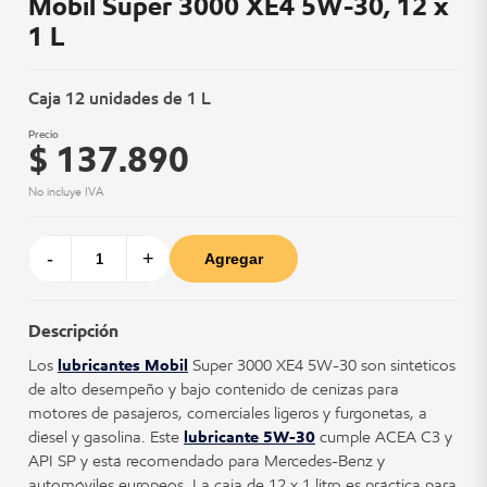
Mobil Super 3000 XE4 5W-30, 12 x
1 L
Caja 12 unidades de 1 L
Precio
$ 137.890
No incluye IVA
-
+
Agregar
Descripción
Los
lubricantes Mobil
Super 3000 XE4 5W-30 son sintéticos
de alto desempeño y bajo contenido de cenizas para
motores de pasajeros, comerciales ligeros y furgonetas, a
diésel y gasolina. Este
lubricante 5W-30
cumple ACEA C3 y
API SP y está recomendado para Mercedes-Benz y
automóviles europeos. La caja de 12 x 1 litro es práctica para