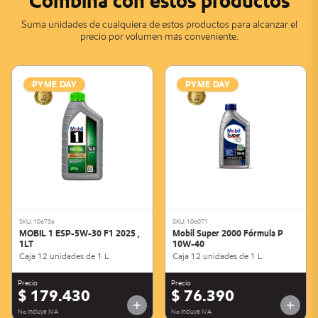
Combina con estos productos
Suma unidades de cualquiera de estos productos para alcanzar el
precio por volumen más conveniente.
PYME DAY
PYME DAY
SKU: 106736
SKU: 106071
MOBIL 1 ESP-5W-30 F1 2025 ,
Mobil Super 2000 Fórmula P
1LT
10W-40
Caja 12 unidades de 1 L
Caja 12 unidades de 1 L
Precio
Precio
$ 179.430
$ 76.390
No incluye IVA
No incluye IVA