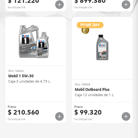
$ 121.220
$ 899.380
No incluye IVA
No incluye IVA
PYME DAY
SKU: 104222
Mobil 1 5W-30
Caja 3 unidades de 4,73 L
SKU: 100065
Mobil Outboard Plus
Caja 12 unidades de 1 L
Precio
Precio
$ 210.560
$ 99.320
No incluye IVA
No incluye IVA