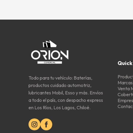
Quick 
Produc
Todo para tu vehículo: Baterías,
Marcas
productos cuidado automotriz,
Venta 
lubricantes Mobil, Esso y más. Envíos
Cobert
a todo el país, con despacho express
Empre
Contac
en Los Ríos, Los Lagos, Chiloé.