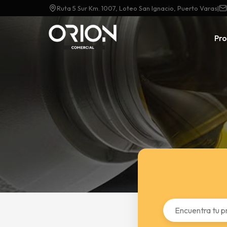
Ruta 5 Sur Km. 1007, Loteo San Ignacio, Puerto Varas
|
Pr