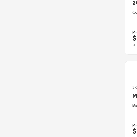
2
Ca
Pr
$
No 
SK
M
Ba
Pr
$