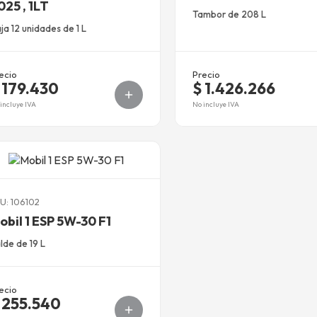
025 , 1LT
Tambor de 208 L
ja 12 unidades de 1 L
ecio
Precio
 179.430
$ 1.426.266
incluye IVA
No incluye IVA
U: 106102
obil 1 ESP 5W-30 F1
lde de 19 L
ecio
 255.540