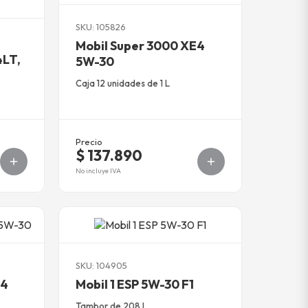
SKU: 105826
Mobil Super 3000 XE4
4LT,
5W-30
Caja 12 unidades de 1 L
Precio
$ 137.890
No incluye IVA
SKU: 104905
E4
Mobil 1 ESP 5W-30 F1
Tambor de 208 L