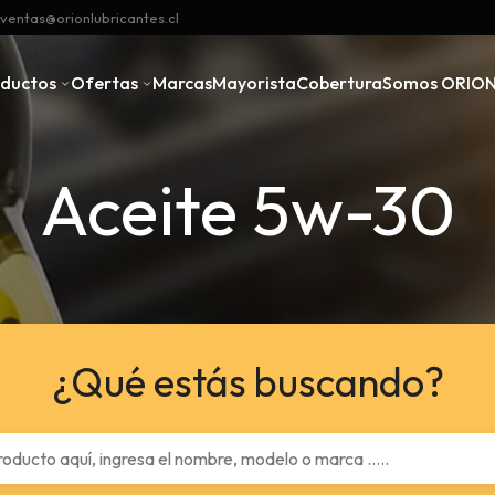
ventas@orionlubricantes.cl
oductos
Ofertas
Marcas
Mayorista
Cobertura
Somos ORIO
Aceite 5w-30
¿Qué estás buscando?