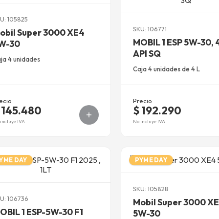
U: 105825
SKU: 106771
obil Super 3000 XE4
MOBIL 1 ESP 5W-30, 
W-30
API SQ
ja 4 unidades
Caja 4 unidades de 4 L
ecio
Precio
 145.480
$ 192.290
incluye IVA
No incluye IVA
YME DAY
PYME DAY
SKU: 105828
U: 106736
Mobil Super 3000 X
OBIL 1 ESP-5W-30 F1
5W-30