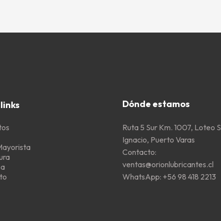
Dónde estamos
links
Ruta 5 Sur Km. 1007, Loteo 
tos
Ignacio, Puerto Varas
Mayorista
Contacto:
ura
ventas@orionlubricantes.cl
sa
WhatsApp:
+56 98 418 2213
to