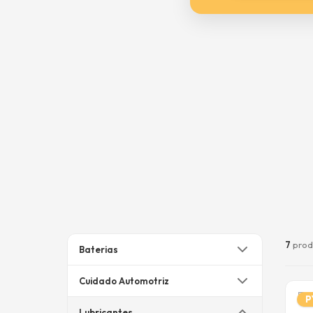
7
prod
Baterias
Cuidado Automotriz
P
Lubricantes