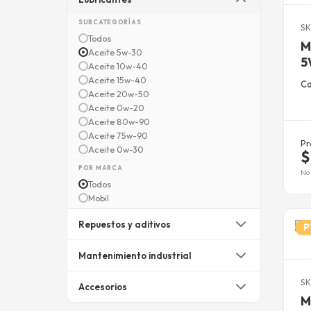
SUBCATEGORÍAS
SK
Todos
M
Aceite 5w-30
5
Aceite 10w-40
Aceite 15w-40
Ca
Aceite 20w-50
Aceite 0w-20
Aceite 80w-90
Aceite 75w-90
Pr
Aceite 0w-30
$
POR MARCA
No 
Todos
Mobil
Repuestos y aditivos
P
Mantenimiento industrial
SK
Accesorios
M