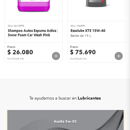
SKU: SA10PF5
SKU: 106599
Shampoo Autos Espuma Activa |
Essolube XT5 15W-40
Snow Foam Car Wash Pink
Balde de 19 L
Precio
Precio
$ 26.080
$ 75.690
No incluye IVA
No incluye IVA
Te ayudamos a buscar en
Lubricantes
Aceite 5w-30