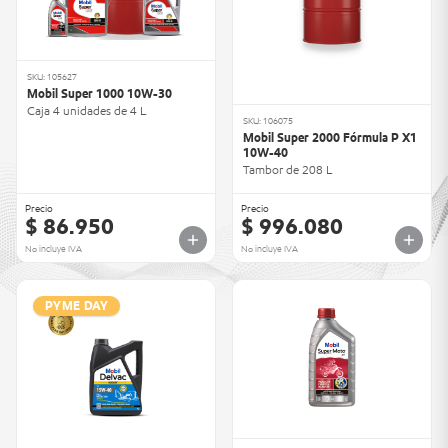
SKU: 105627
Mobil Super 1000 10W-30
Caja 4 unidades de 4 L
SKU: 106075
Mobil Super 2000 Fórmula P X1
10W-40
Tambor de 208 L
Precio
Precio
$ 86.950
$ 996.080
No incluye IVA
No incluye IVA
PYME DAY