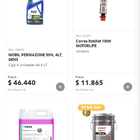
SKU: 121271
Correa Ratchet 10Mt
MOTORLIFE
SKU: 105670
Unitario
MOBIL PERMAZONE 50%, 4LT,
GEN3
Caja 4 unidades de 4 LT
Precio
Precio
$ 46.440
$ 11.865
No incluye IVA
No incluye IVA
PYME DAY