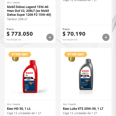
SKU: 106264
Mobil Delvac Legend 15W-40
Heav Dut V2, 208LT (ex Mobil
Delvac Super 1200 F2 15W-40)
Tambor 208 LT
Precio
Precio
$ 773.050
$ 70.190
No incluye IVA
No incluye IVA
PYME DAY
PYME DAY
SKU: 106604
SKU: 106630
Esso HD 50, 1 Lt.
Esso Lube XT3 20W-50, 1 LT
Caja 12 unidades de 1 LT
Caja 12 unidades de 1 LT