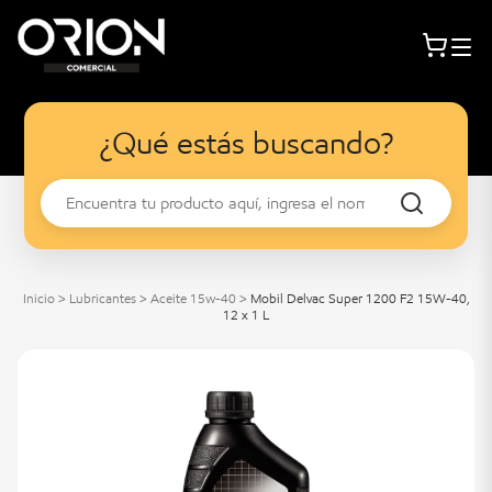
¿Qué estás buscando?
Inicio
>
Lubricantes
>
Aceite 15w-40
>
Mobil Delvac Super 1200 F2 15W-40,
12 x 1 L