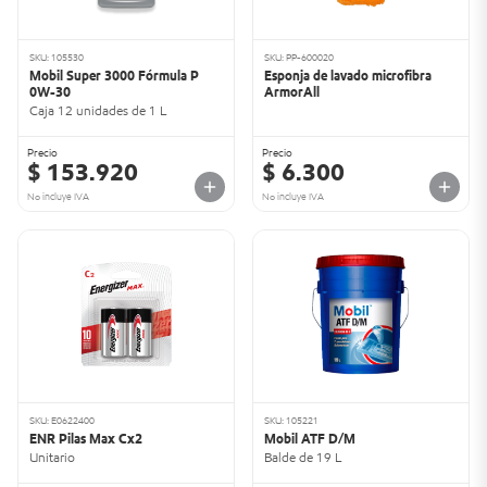
SKU: 105530
SKU: PP-600020
Mobil Super 3000 Fórmula P
Esponja de lavado microfibra
0W-30
ArmorAll
Caja 12 unidades de 1 L
Precio
Precio
$ 153.920
$ 6.300
No incluye IVA
No incluye IVA
SKU: E0622400
SKU: 105221
ENR Pilas Max Cx2
Mobil ATF D/M
Unitario
Balde de 19 L