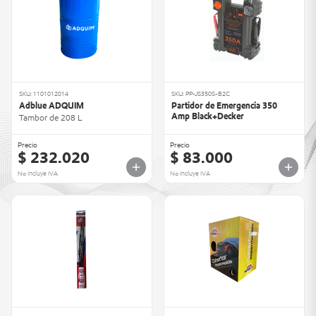
SKU: 1101012014
SKU: PP-JS350S-B2C
Adblue ADQUIM
Partidor de Emergencia 350
Amp Black+Decker
Tambor de 208 L
Precio
Precio
$ 232.020
$ 83.000
No incluye IVA
No incluye IVA