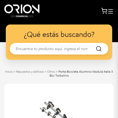
¿Qué estás buscando?
Inicio
>
Repuestos y aditivos
>
Otros
>
Porta Bicicleta Aluminio Modula Italia 3
Bici Torbolino