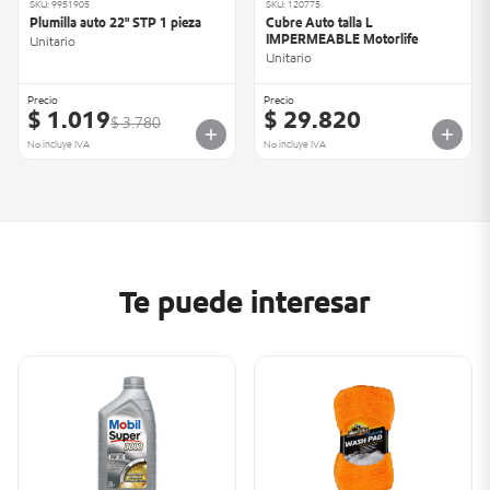
SKU: 9951905
SKU: 120775
Plumilla auto 22" STP 1 pieza
Cubre Auto talla L
IMPERMEABLE Motorlife
Unitario
Unitario
Precio
Precio
$ 1.019
$ 29.820
$ 3.780
No incluye IVA
No incluye IVA
Te puede interesar