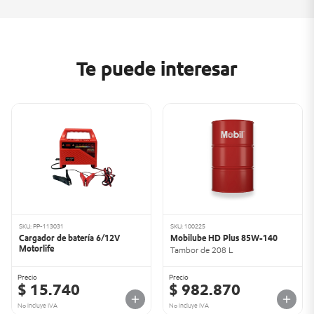
Te puede interesar
SKU: PP-113031
SKU: 100225
Cargador de batería 6/12V
Mobilube HD Plus 85W-140
Motorlife
Tambor de 208 L
Precio
Precio
$ 15.740
$ 982.870
No incluye IVA
No incluye IVA