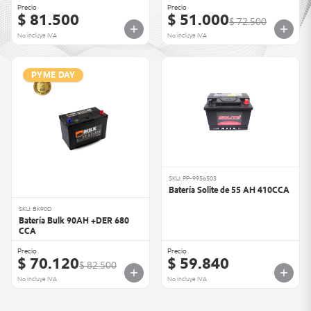
Precio
Precio
$ 81.500
$ 51.000
$ 72.500
No incluye IVA
No incluye IVA
PYME DAY
SKU: PP-9956503
Batería Solite de 55 AH 410CCA
SKU: BK90D
Batería Bulk 90AH +DER 680
CCA
Precio
Precio
$ 70.120
$ 59.840
$ 82.500
No incluye IVA
No incluye IVA