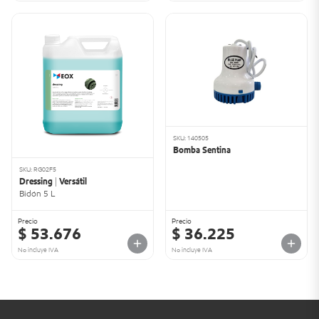
SKU: 140505
Bomba Sentina
SKU: RG02F5
Dressing | Versátil
Bidón 5 L
Precio
Precio
$ 53.676
$ 36.225
No incluye IVA
No incluye IVA