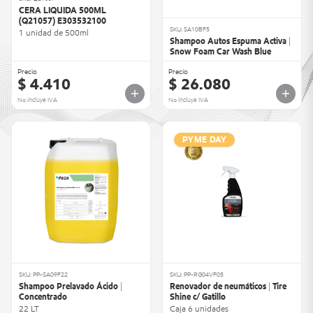
CERA LIQUIDA 500ML
(Q21057) E303532100
SKU: SA10BF5
1 unidad de 500ml
Shampoo Autos Espuma Activa |
Snow Foam Car Wash Blue
Precio
Precio
$ 4.410
$ 26.080
No incluye IVA
No incluye IVA
PYME DAY
SKU: PP-SA09F22
SKU: PP-RG04VF05
Shampoo Prelavado Ácido |
Renovador de neumáticos | Tire
Concentrado
Shine c/ Gatillo
22 LT
Caja 6 unidades