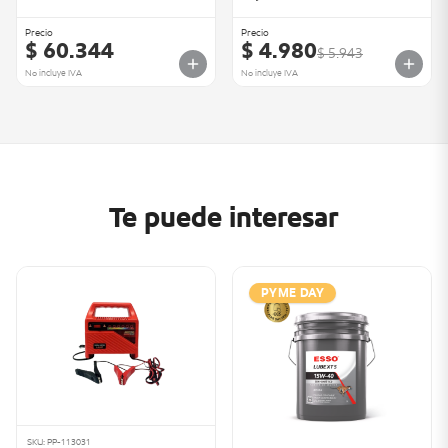
Precio
Precio
$ 60.344
$ 4.980
$ 5.943
No incluye IVA
No incluye IVA
Te puede interesar
PYME DAY
SKU: PP-113031