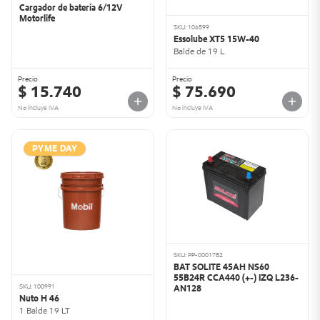
Cargador de batería 6/12V
Motorlife
SKU: 106599
Essolube XT5 15W-40
Balde de 19 L
Precio
Precio
$ 15.740
$ 75.690
No incluye IVA
No incluye IVA
PYME DAY
SKU: PP-0001782
BAT SOLITE 45AH NS60
55B24R CCA440 (+-) IZQ L236-
SKU: 100991
AN128
Nuto H 46
1 Balde 19 LT