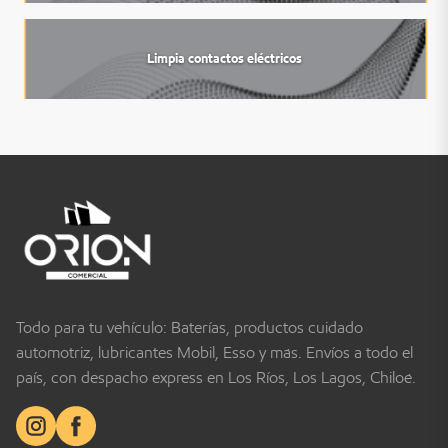
Limpia contactos eléctricos
Todo para tu vehículo: Baterías, productos cuidado
automotriz, lubricantes Mobil, Esso y más. Envíos a todo el
país, con despacho express en Los Ríos, Los Lagos, Chiloé.