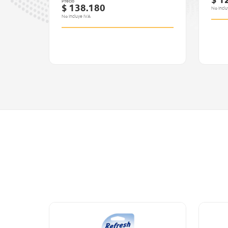
$ 1
Precio
$ 138.180
No Inclu
No Incluye IVA