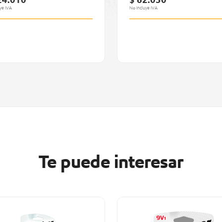
24.010
$ 62.030
ye IVA
No Incluye IVA
Te puede interesar