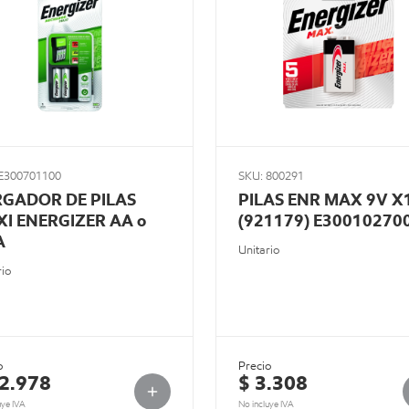
 E300701100
SKU: 800291
GADOR DE PILAS
PILAS ENR MAX 9V X
I ENERGIZER AA o
(921179) E30010270
A
Unitario
rio
o
Precio
12.978
$ 3.308
uye IVA
No incluye IVA