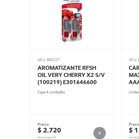
SKU: 800227
SKU:
AROMATIZANTE RFSH
CAR
OIL VERY CHERRY X2 S/V
MAX
(100219) E301646600
AA
Caja 4 unidades
Unita
Precio
Preci
$ 2.720
$ 
No incluye IVA
No incl