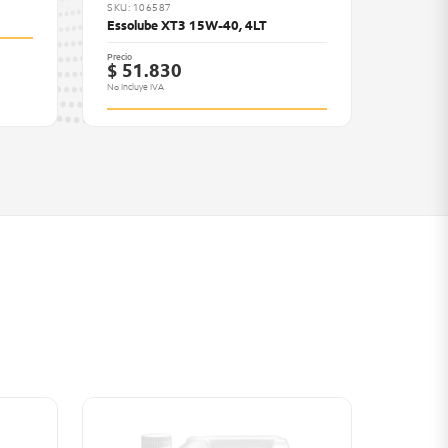
SKU: 106587
Essolube XT3 15W-40, 4LT
Precio
$ 51.830
No Incluye IVA