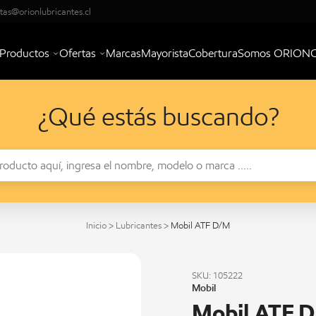
tas@orionlubricantes.cl
Productos
Ofertas
Marcas
Mayorista
Cobertura
Somos ORION
¿Qué estás buscando?
Inicio
>
Lubricantes
>
Mobil ATF D/M
SKU: 105222
Mobil
Mobil ATF 