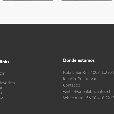
Dónde estamos
links
Ruta 5 Sur Km. 1007, Loteo 
tos
Ignacio, Puerto Varas
ayorista
Contacto:
ura
ventas@orionlubricantes.cl
a
to
WhatsApp:
+56 98 418 221