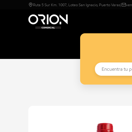
Ruta 5 Sur Km. 1007, Loteo San Ignacio, Puerto Varas
|
ven