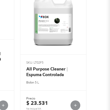
1
0
SKU: LT02F5
All Purpose Cleaner |
Espuma Controlada
Bidón 5 L
Precio
$ 23.531
No incluye IVA