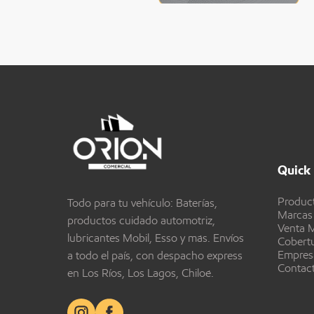
Quick 
Produc
Todo para tu vehículo: Baterías,
Marcas
productos cuidado automotriz,
Venta M
lubricantes Mobil, Esso y más. Envíos
Cobert
Empres
a todo el país, con despacho express
Contac
en Los Ríos, Los Lagos, Chiloé.