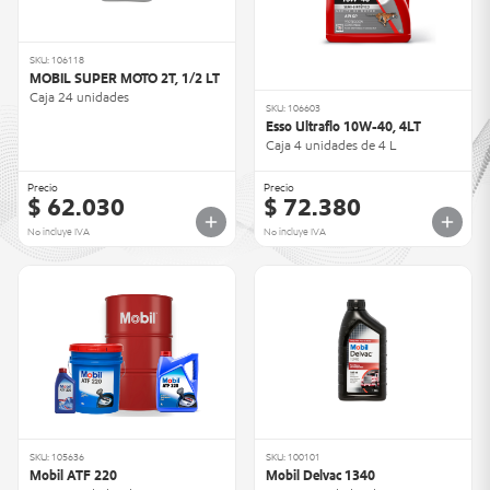
SKU: 106118
MOBIL SUPER MOTO 2T, 1/2 LT
Caja 24 unidades
SKU: 106603
Esso Ultraflo 10W-40, 4LT
Caja 4 unidades de 4 L
Precio
Precio
$ 62.030
$ 72.380
No incluye IVA
No incluye IVA
SKU: 105636
SKU: 100101
Mobil ATF 220
Mobil Delvac 1340