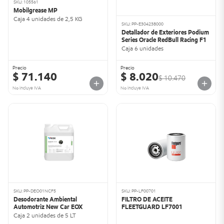
SKU: 105561
Mobilgrease MP
Caja 4 unidades de 2,5 KG
SKU: PP-E304238000
Detallador de Exteriores Podium
Series Oracle RedBull Racing F1
Caja 6 unidades
Precio
Precio
$ 71.140
$ 8.020
$ 10.470
No incluye IVA
No incluye IVA
SKU: PP-DEO01NCF5
SKU: PP-LF00701
Desodorante Ambiental
FILTRO DE ACEITE
Automotriz New Car EOX
FLEETGUARD LF7001
Caja 2 unidades de 5 LT