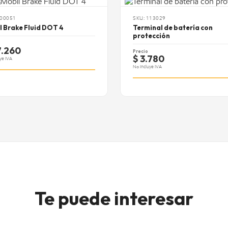
100051
SKU: 113029
l Brake Fluid DOT 4
Terminal de batería con
protección
7.260
Precio
$ 3.780
ye IVA
No Incluye IVA
Te puede interesar