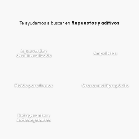
Repuestos y aditivos
Te ayudamos a buscar en
Agua verde y
Ampolletas
desmineralizada
Fluido para frenos
Grasas multipropósito
Refrigerantes y
Anticongelantes