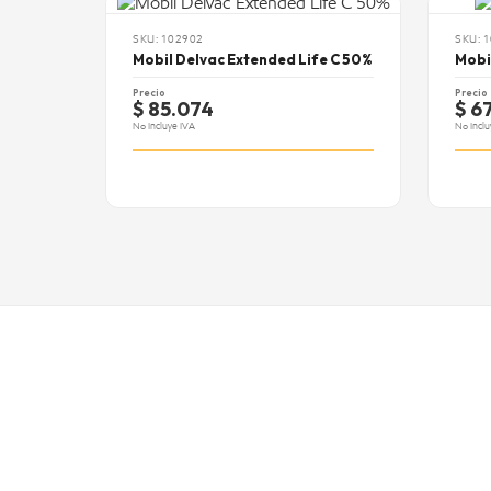
SKU: 102902
SKU: 
Mobil Delvac Extended Life C 50%
Mobi
Precio
Precio
$ 85.074
$ 6
No Incluye IVA
No Inclu