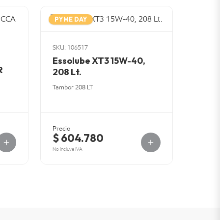
PYME DAY
SKU: 106517
Essolube XT3 15W-40,
R
208 Lt.
Tambor 208 LT
Precio
$ 604.780
No incluye IVA