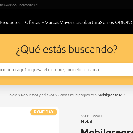
tas@orionlubricantes.cl
Productos
Ofertas
Marcas
Mayorista
Cobertura
Somos ORION
¿Qué estás buscando?
Inicio
>
Repuestos y aditivos
>
Grasas multipropósito
>
Mobilgrease MP
PYME DAY
SKU: 105561
Mobil
Mobilgreas