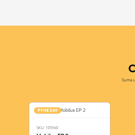
C
Suma un
PYME DAY
SKU: 105560