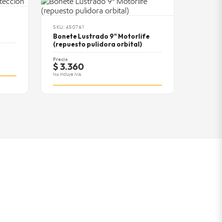
SKU: 450761
Bonete Lustrado 9" Motorlife
(repuesto pulidora orbital)
Precio
$ 3.360
No Incluye IVA