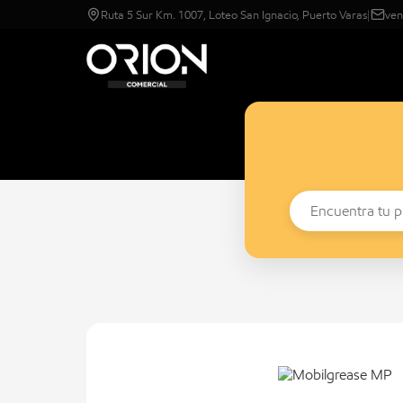
Ruta 5 Sur Km. 1007, Loteo San Ignacio, Puerto Varas
|
ven