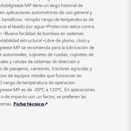
Mobilgrease MP tiene un largo historial de
 aplicaciones automotrices de uso general y
s beneficios: •Amplio rango de temperaturas de
cia al lavado por agua •Protección extra contra
ón •Buena facilidad de bombeo en sistemas
stabilidad estructural •Libre de plomo, cloro y
lgrease MP se recomienda para la lubricación de
automóviles, cojinetes de ruedas, cojinetes de
ales y rótulas de sistemas de dirección y
 de pasajeros, camiones, tractores agrícolas y
ipos de equipos móviles que funcionan en
l rango de temperatura de operación
rease MP es de -20ºC a 120ºC. En aplicaciones
o de impacto son un factor, se prefieren las
Ficha técnica
tremas.