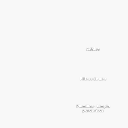
Adblue
Filtros de aire
Plumillas - Limpia
parabrisas