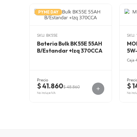
PYME DAY
SKU: BK55E
SKU: 
Bateria Bulk BK55E 55AH
MOB
B/Estandar +Izq 370CCA
5W-
Caja 
Precio
Preci
$ 41.860
$ 1
$ 48.860
No incluye IVA
No incl