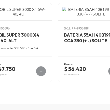
105696
SKU: PP-9956189
IL SUPER 3000 X4
BATERIA 35AH 40B19
40, 4LT
CCA 330 (+ -) SOLITE
4 unidades $33.580 c/u + IVA
o
Precio
47.750
$ 56.420
uye IVA
No incluye IVA