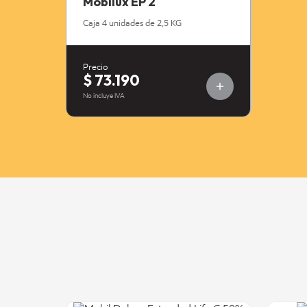
Mobilux EP 2
Caja 4 unidades de 2,5 KG
Precio
$ 73.190
No incluye IVA