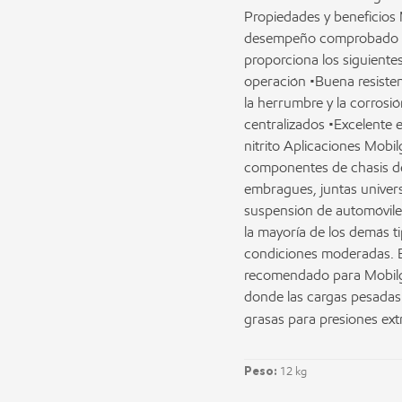
Propiedades y beneficios 
desempeño comprobado en
proporciona los siguiente
operación •Buena resisten
la herrumbre y la corrosi
centralizados •Excelente e
nitrito Aplicaciones Mobi
componentes de chasis de 
embragues, juntas univers
suspensión de automóviles
la mayoría de los demás t
condiciones moderadas. E
recomendado para Mobilg
donde las cargas pesadas 
grasas para presiones ex
Peso:
12 kg