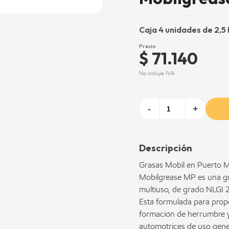
Caja 4 unidades de 2,5
Precio
$ 71.140
No incluye IVA
-
+
Descripción
Grasas Mobil en Puerto Mo
Mobilgrease MP es una gras
multiuso, de grado NLGI 
Está formulada para propo
formación de herrumbre y
automotrices de uso gene