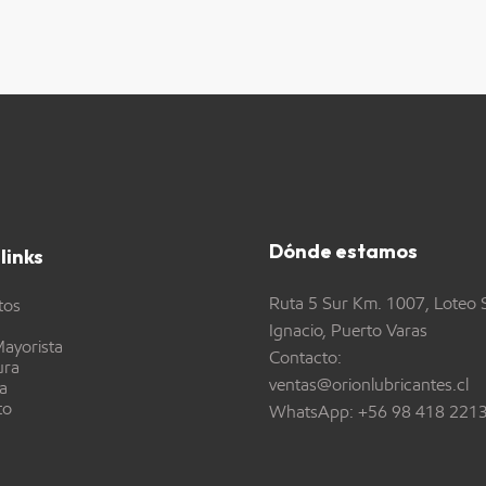
Dónde estamos
links
Ruta 5 Sur Km. 1007, Loteo 
tos
Ignacio, Puerto Varas
ayorista
Contacto:
ura
ventas@orionlubricantes.cl
a
to
WhatsApp:
+56 98 418 221