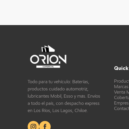
Quick 
Produc
Todo para tu vehículo: Baterías,
Marcas
productos cuidado automotriz,
Venta M
lubricantes Mobil, Esso y más. Envíos
Cobert
Empres
a todo el país, con despacho express
Contac
en Los Ríos, Los Lagos, Chiloé.