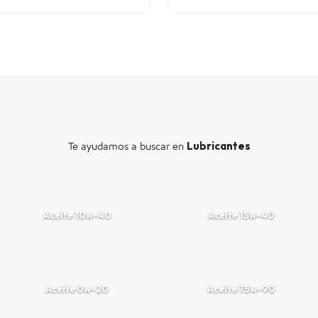
Lubricantes
Te ayudamos a buscar en
Aceite 10w-40
Aceite 15w-40
Aceite 0w-20
Aceite 75w-90