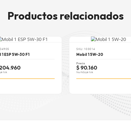
-33 a -36 °C
Cenizas Sulfatadas:
0
Productos relacionados
A
6.7 a 10.1 mg KOH/g
Especificaciones:
A
MB 228.1, MAN 271, Volvo
VDS-3, Mack EO-K/2,
104905
SKU: 103014
Allison C-4
l 1 ESP 5W-30 F1
Mobil 1 5W-20
Precio
.204.960
$ 90.160
ye IVA
No Incluye IVA