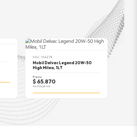
.7 a 1.4%
PI CH-4/SL o CG-4/SJ,
CEA E5
SKU: 106278
Mobil Delvac Legend 20W-50
High Milea, 1LT
Precio
$ 65.870
No Incluye IVA