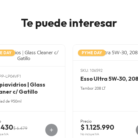
Te puede interesar
E DAY
PYME DAY
SKU: 106592
 PP-LP04VF1
Esso Ultra 5W-30, 208
piavidrios | Glass
Tambor 208 LT
aner c/ Gatillo
dad de 950ml
o
Precio
.430
$ 1.125.990
$ 6.479
uye IVA
No incluye IVA