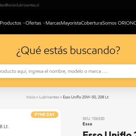
tas@orionlubricantes.cl
Productos
Ofertas
Marcas
Mayorista
Cobertura
Somos ORION
¿Qué estás buscando?
Inicio
>
Lubricantes
>
Esso Uniflo 20W-50, 208 Lt.
PYME DAY
SKU: 106530
Esso
Esso Uniflo