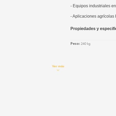
- Equipos industriales e
- Aplicaciones agrícolas
Propiedades y especif
Peso:
240 kg
Ver más
18.8 a 19.5 cSt
Viscosidad a 40 °C:
1
123
Punto de Inflamación:
2