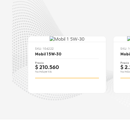
Punto de Fluidez:
TBN:
Aprobaciones OEM:
SKU: 104222
SKU: 
Mobil 1 5W-30
Mobi
Precio
Precio
$ 210.560
$ 2
No Incluye IVA
No Inclu