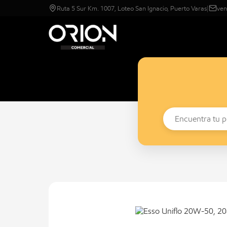
Ruta 5 Sur Km. 1007, Loteo San Ignacio, Puerto Varas
|
ven