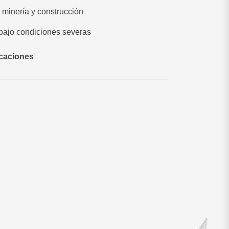
n minería y construcción
 bajo condiciones severas
icaciones
72 a 182 cSt
60 a 265 °C