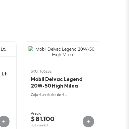
SKU: 106282
 Lt.
Mobil Delvac Legend
20W-50 High Milea
Caja 4 unidades de 4 L
Precio
$ 81.100
No incluye IVA