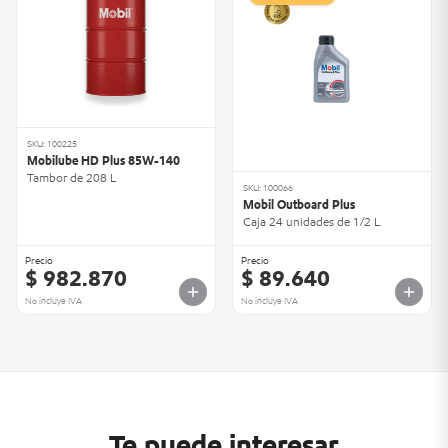
SKU: 100225
Mobilube HD Plus 85W-140
Tambor de 208 L
SKU: 100066
Mobil Outboard Plus
Caja 24 unidades de 1/2 L
Precio
Precio
$ 982.870
$ 89.640
No incluye IVA
No incluye IVA
Te puede interesar