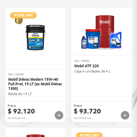
PYME DAY
SKU: 105636
Mobil ATF 220
Caja 4 unidades de 4 L
SKU: 106320
Mobil Delvac Modern 15W-40
Full Prot, 19 LT (ex Mobil Delvac
1300)
Balde de 19 LT
Precio
Precio
$ 92.120
$ 93.720
No incluye IVA
No incluye IVA
PYME DAY