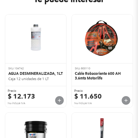
SKU: 104742
SKU: 800110
AGUA DESMINERALIZADA, 1LT
Cable Robacoriente 600 AH
3.6mts Motorlife
Caja 12 unidades de 1 LT
Precio
Precio
$ 12.173
$ 11.650
No incluye IVA
No incluye IVA