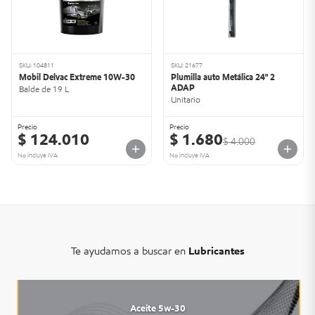
SKU: 104811
SKU: 21677
Mobil Delvac Extreme 10W-30
Plumilla auto Metálica 24" 2
ADAP
Balde de 19 L
Unitario
Precio
Precio
$ 124.010
$ 1.680
$ 4.000
No incluye IVA
No incluye IVA
Te ayudamos a buscar en
Lubricantes
Aceite 5w-30