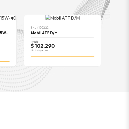
SKU: 105222
15W-
Mobil ATF D/M
Precio
$ 102.290
No Incluye IVA