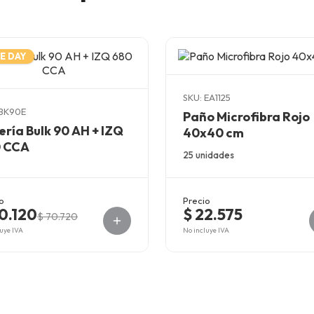
E DAY
SKU: EA1125
 BK90E
Paño Microfibra Rojo
ería Bulk 90 AH + IZQ
40x40 cm
 CCA
25 unidades
o
Precio
0.120
$ 22.575
$ 70.720
uye IVA
No incluye IVA