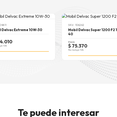
04811
SKU: 106262
l Delvac Extreme 10W-30
Mobil Delvac Super 1200 F2 
40
24.010
Precio
$ 75.370
uye IVA
No Incluye IVA
Te puede interesar