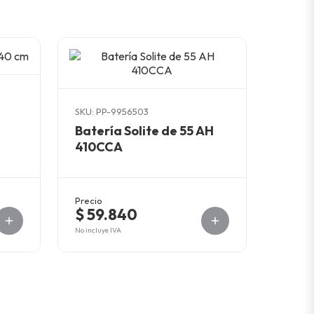
SKU: PP-9956503
Batería Solite de 55 AH
410CCA
Precio
$ 59.840
No incluye IVA