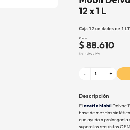
12 x 1 L
Caja 12 unidades de 1 LT
Precio
$ 88.610
No incluye IVA
-
+
Descripción
El
aceite Mobil
Delvac 1
base de mezclas sintética
que ayuda a prolongar la v
supera los requisitos OEM