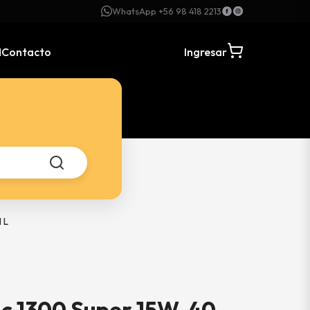
WhatsApp +56 98 418 2213
N
Contacto
Ingresar
 L
c 1300 Super 15W-40,