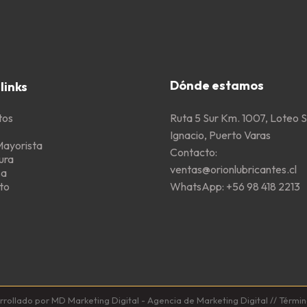
Dónde estamos
links
Ruta 5 Sur Km. 1007, Loteo 
tos
Ignacio, Puerto Varas
Mayorista
Contacto:
ura
ventas@orionlubricantes.cl
sa
WhatsApp:
+56 98 418 2213
to
llado por MD Marketing Digital - Agencia de Marketing Digital //
Términ