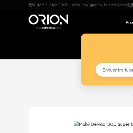
Ruta 5 Sur Km. 1007, Loteo San Ignacio, Puerto Varas
|
Pr
In