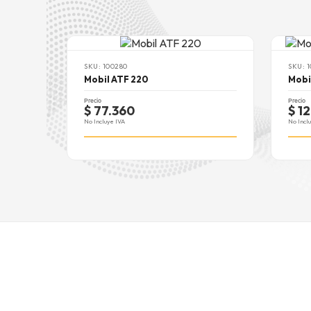
SKU: 100280
SKU: 1
Mobil ATF 220
Mobi
Precio
Precio
$ 77.360
$ 1
No Incluye IVA
No Incl