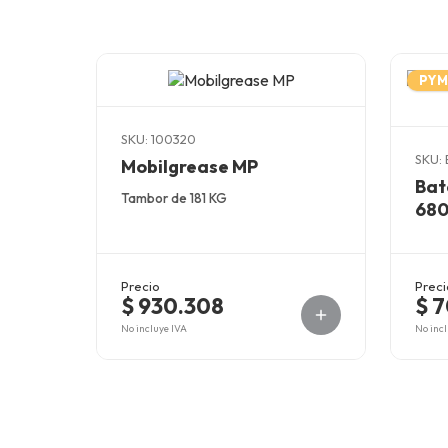
PYM
SKU: 100320
SKU:
Mobilgrease MP
Bat
Tambor de 181 KG
680
Precio
Preci
$ 930.308
$ 7
No incluye IVA
No incl