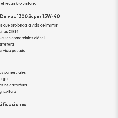
a el recambio unitario.
l Delvac 1300 Super 15W-40
s que prolonga la vida del motor
isitos OEM
culos comerciales diésel
arretera
ervicio pesado
os comerciales
carga
ra de carretera
gricultura
ificaciones