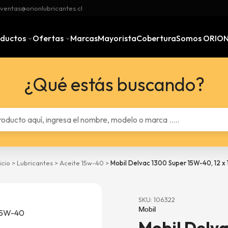
ventas@orionlubricantes.cl
oductos
Ofertas
Marcas
Mayorista
Cobertura
Somos ORIO
¿Qué estás buscando?
icio
>
Lubricantes
>
Aceite 15w-40
>
Mobil Delvac 1300 Super 15W-40, 12 x 1
SKU: 106322
Mobil
Mobil Delva