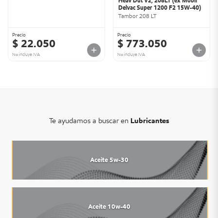
Heav Dut V2, 208LT (ex Mobil
Delvac Super 1200 F2 15W-40)
Tambor 208 LT
Precio
Precio
$ 22.050
$ 773.050
No incluye IVA
No incluye IVA
Te ayudamos a buscar en
Lubricantes
Aceite 5w-30
Aceite 10w-40