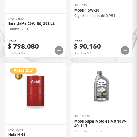
SKU: 103014
Mobil 1 5W-20
Caja 6 unidades de 0,95 L
SKU: 106530
Esso Uniflo 20W-50, 208 Lt.
Tambor 208 LT
Precio
Precio
$ 798.080
$ 90.160
No incluye IVA
No incluye IVA
PYME DAY
SKU: 106120
Mobil Super Moto 4T MX 10W-
40, 1 LT
SKU: 100993
Caja 12 unidades
Nuto H 46