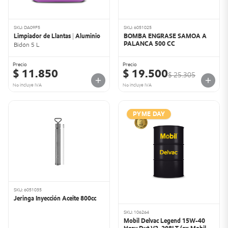
SKU: DA09F5
SKU: 6051025
Limpiador de Llantas | Aluminio
BOMBA ENGRASE SAMOA A
PALANCA 500 CC
Bidón 5 L
Precio
Precio
$ 11.850
$ 19.500
$ 25.305
No incluye IVA
No incluye IVA
PYME DAY
SKU: 6051035
Jeringa Inyección Aceite 800cc
SKU: 106264
Mobil Delvac Legend 15W-40