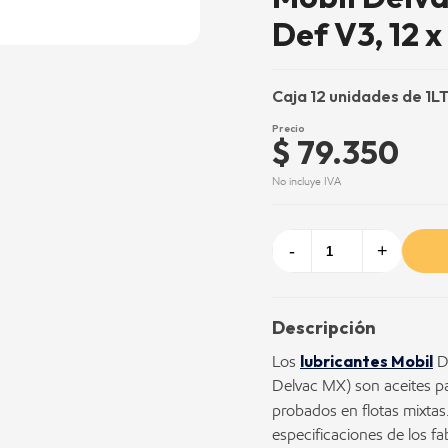
Def V3, 12 x 
Caja 12 unidades de 1L
Precio
$ 79.350
No incluye IVA
-
+
Descripción
lubricantes Mobil
Los
D
Delvac MX) son aceites pa
probados en flotas mixtas
especificaciones de los f