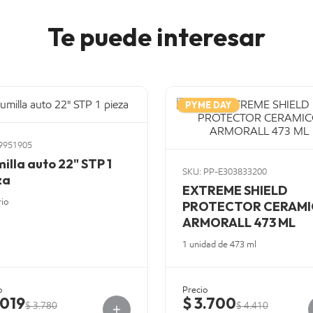
Te puede interesar
PYME DAY
9951905
milla auto 22" STP 1
SKU: PP-E303833200
za
EXTREME SHIELD
rio
PROTECTOR CERAM
ARMORALL 473 ML
1 unidad de 473 ml
o
Precio
.019
$ 3.700
$ 3.780
$ 4.410