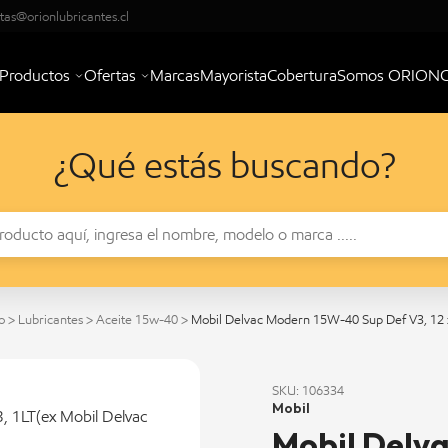
tas@orionlubricantes.cl
Productos
Ofertas
Marcas
Mayorista
Cobertura
Somos ORION
¿Qué estás buscando?
o
>
Lubricantes
>
Aceite 15w-40
>
Mobil Delvac Modern 15W-40 Sup Def V3, 12 
SKU: 106334
Mobil
Mobil Delv