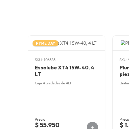
PYME DAY
SKU: 106585
SKU: 
Essolube XT4 15W-40, 4
Plu
LT
pie
Caja 4 unidades de 4LT
Unita
Precio
Preci
$ 55.950
$ 1