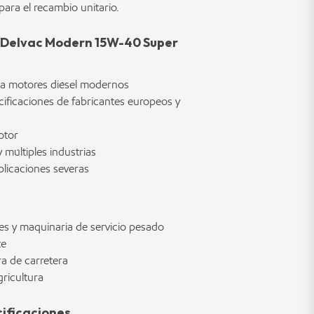
 para el recambio unitario.
l Delvac Modern 15W-40 Super
ara motores diésel modernos
ificaciones de fabricantes europeos y
otor
 múltiples industrias
plicaciones severas
es y maquinaria de servicio pesado
te
ra de carretera
gricultura
ificaciones