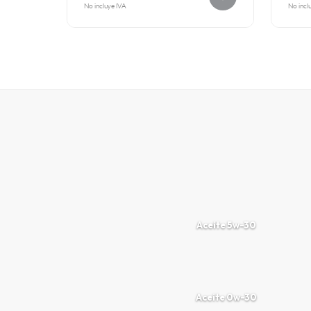
No incluye IVA
No incl
Aceite 5w-30
Aceite 0w-30