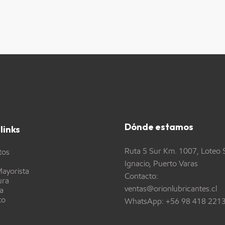
Dónde estamos
links
Ruta 5 Sur Km. 1007, Loteo 
tos
Ignacio, Puerto Varas
ayorista
Contacto:
ura
ventas@orionlubricantes.cl
a
to
WhatsApp:
+56 98 418 221