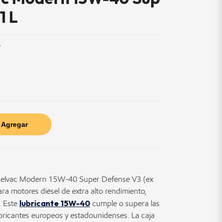
1 L
T
Agregar
elvac Modern 15W-40 Super Defense V3 (ex
ra motores diésel de extra alto rendimiento,
lubricante 15W-40
. Este
cumple o supera las
abricantes europeos y estadounidenses. La caja