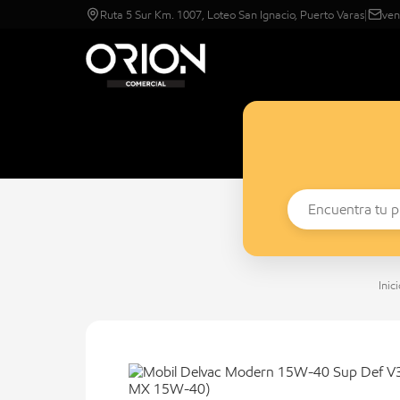
Ruta 5 Sur Km. 1007, Loteo San Ignacio, Puerto Varas
|
ven
Inici