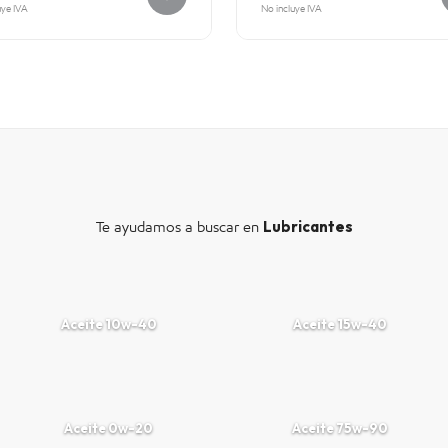
uye IVA
No incluye IVA
Lubricantes
Te ayudamos a buscar en
Aceite 10w-40
Aceite 15w-40
Aceite 0w-20
Aceite 75w-90