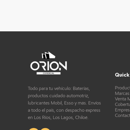
Quick 
Produc
Todo para tu vehículo: Baterías,
Marcas
productos cuidado automotriz,
Venta M
lubricantes Mobil, Esso y más. Envíos
Cobert
Empres
a todo el país, con despacho express
Contac
en Los Ríos, Los Lagos, Chiloé.