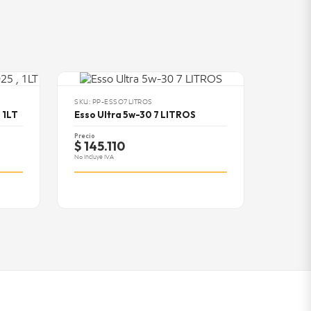
SKU: PP-ESSO7LITROS
 1LT
Esso Ultra 5w-30 7 LITROS
Precio
$ 145.110
No Incluye IVA