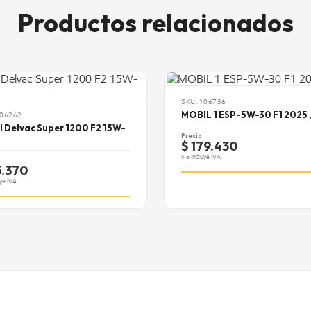
Productos relacionados
SKU: 106736
MOBIL 1 ESP-5W-30 F1 2025 ,
106262
l Delvac Super 1200 F2 15W-
Precio
$ 179.430
No Incluye IVA
5.370
ye IVA