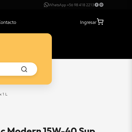
WhatsApp +56 98 418 2213
Contacto
Ingresar
x 1 L
ac Modern 15W-40 Sup