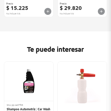
Precio
Precio
$ 15.225
$ 29.820
No incluye IVA
No incluye IVA
Te puede interesar
SKU: pp-sa07f05
Shampoo Automotriz | Car Wash