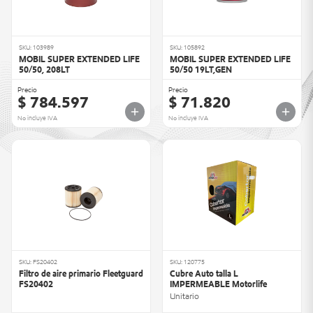
SKU: 103989
SKU: 105892
MOBIL SUPER EXTENDED LIFE
MOBIL SUPER EXTENDED LIFE
50/50, 208LT
50/50 19LT,GEN
Precio
Precio
$ 784.597
$ 71.820
No incluye IVA
No incluye IVA
SKU: FS20402
SKU: 120775
Filtro de aire primario Fleetguard
Cubre Auto talla L
FS20402
IMPERMEABLE Motorlife
Unitario