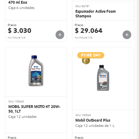
470 ml Eox
SKU: EA781
Caja 6 unidades
Espumador Active Foam
Shampoo
Precio
Precio
$ 3.030
$ 29.064
No incluye IVA
No incluye IVA
PYME DAY
SKU: 105660
MOBIL SUPER MOTO 4T 20W-
50, 1LT
SKU: 100065
Caja 12 unidades
Mobil Outboard Plus
Caja 12 unidades de 1 L
Precio
Precio