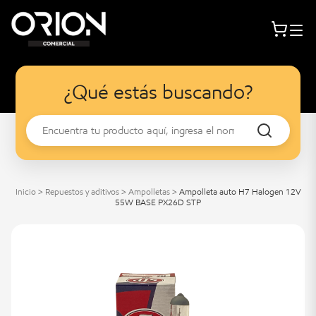
¿Qué estás buscando?
Inicio
>
Repuestos y aditivos
>
Ampolletas
>
Ampolleta auto H7 Halogen 12V
55W BASE PX26D STP