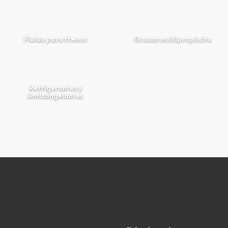
Fluido para frenos
Grasas multipropósito
Refrigerantes y
Anticongelantes