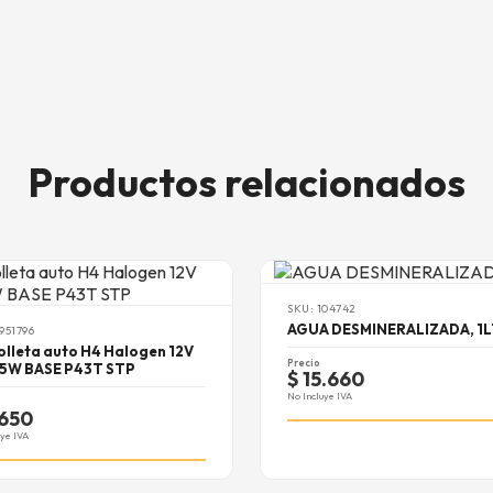
Productos relacionados
SKU: 104742
AGUA DESMINERALIZADA, 1
951796
lleta auto H4 Halogen 12V
Precio
5W BASE P43T STP
$ 15.660
No Incluye IVA
.650
uye IVA