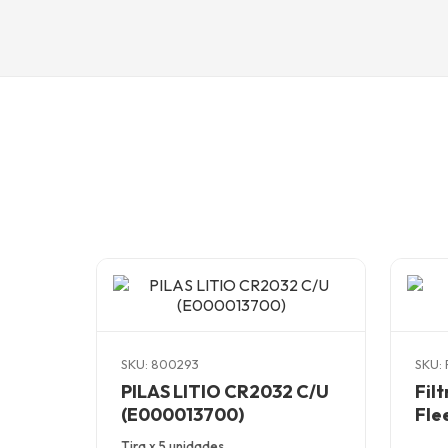
SKU: 800293
SKU:
PILAS LITIO CR2032 C/U
Fil
(E000013700)
Fle
Tira x 5 unidades