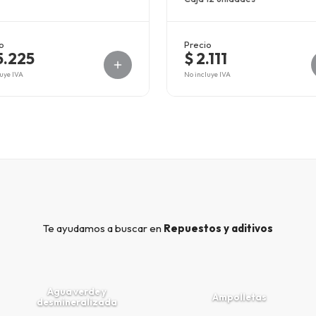
o
Precio
5.225
$ 2.111
uye IVA
No incluye IVA
Te ayudamos a buscar en
Repuestos y aditivos
Agua verde y
Ampolletas
desmineralizada