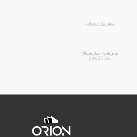
Filtros de aire
Plumillas - Limpia
parabrisas