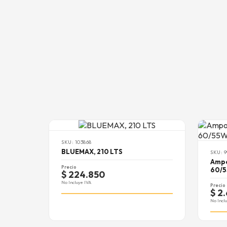
SKU: 103868
BLUEMAX, 210 LTS
SKU: 9
Ampo
Precio
60/5
$ 224.850
No Incluye IVA
Precio
$ 2
No Incl