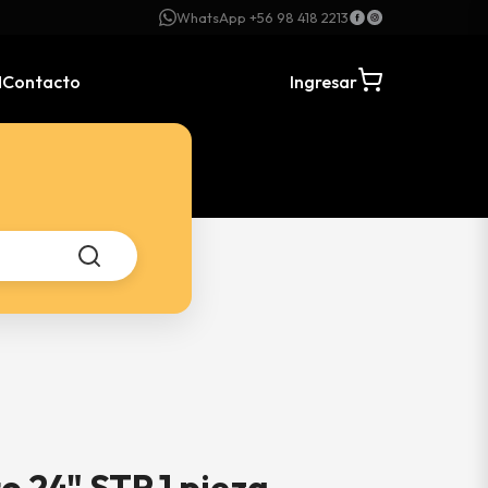
WhatsApp +56 98 418 2213
N
Contacto
Ingresar
o 24" STP 1 pieza