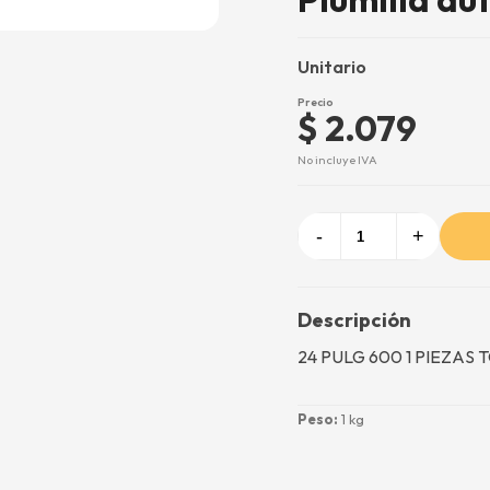
Unitario
Precio
$ 2.079
No incluye IVA
-
+
Descripción
24 PULG 600 1 PIEZAS 
Peso:
1 kg