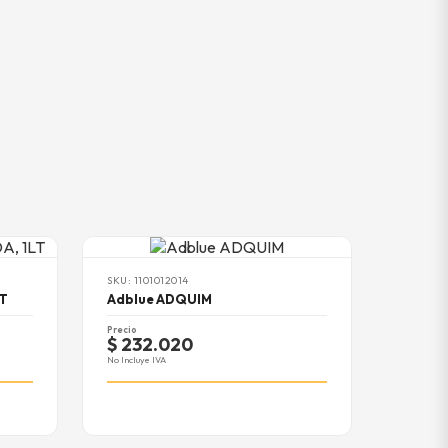
SKU: 1101012014
LT
Adblue ADQUIM
Precio
$ 232.020
No Incluye IVA