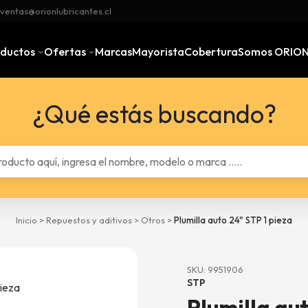
ventas@orionlubricantes.cl
oductos
Ofertas
Marcas
Mayorista
Cobertura
Somos ORIO
¿Qué estás buscando?
Inicio
>
Repuestos y aditivos
>
Otros
>
Plumilla auto 24" STP 1 pieza
SKU: 9951906
STP
Plumilla aut