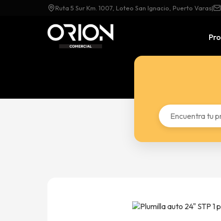
Ruta 5 Sur Km. 1007, Loteo San Ignacio, Puerto Varas
|
Pr