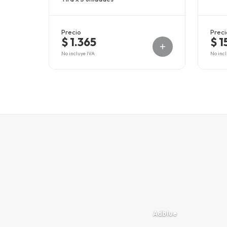
Precio
Preci
$ 1.365
$ 1
No incluye IVA
No incl
Adblue