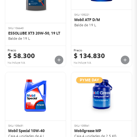
SKU: 105221
Mobil ATF D/M
Balde de 19 L
SKU: 106640
ESSOLUBE XT3 20W-50, 19 LT
Balde de 19 L
Precio
Precio
$ 58.300
$ 134.830
No incluye IVA
No incluye IVA
PYME DAY
SKU: 105631
SKU: 105561
Mobil Special 10W-40
Mobilgrease MP
Caja 4 unidades de 4 L
Caja 4 unidades de 2,5 KG