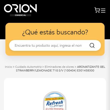
¿Qué estás buscando?
Inicio
>
Cuidado Automotriz
>
Eliminadores de olores
>
AROMATIZANTE GEL
STRAWBERRY/LEMONADE 71G S/V (100404) E301458300