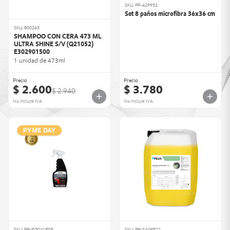
SKU: PP-429932
Set 8 paños microfibra 36x36 cm
SKU: 800263
SHAMPOO CON CERA 473 ML
ULTRA SHINE S/V (Q21052)
E302901500
1 unidad de 473ml
Precio
Precio
$ 2.600
$ 3.780
$ 2.940
No incluye IVA
No incluye IVA
PYME DAY
SKU: PP-RG04VF05
SKU: PP-SA09F22