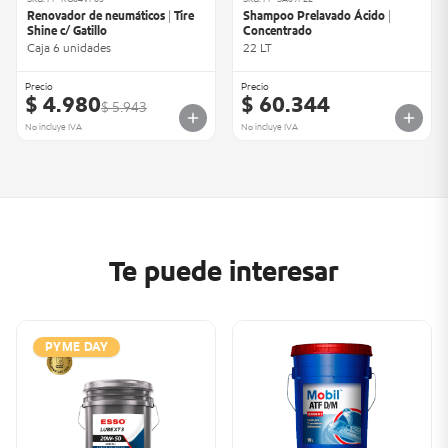
Renovador de neumáticos | Tire
Shampoo Prelavado Ácido |
Shine c/ Gatillo
Concentrado
Caja 6 unidades
22 LT
Precio
Precio
$ 4.980
$ 60.344
$ 5.943
No incluye IVA
No incluye IVA
Te puede interesar
PYME DAY