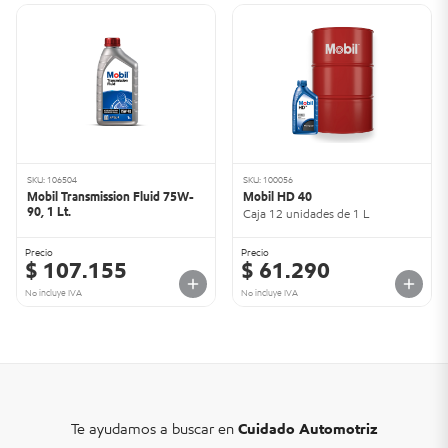
SKU: 106504
SKU: 100056
Mobil Transmission Fluid 75W-
Mobil HD 40
90, 1 Lt.
Caja 12 unidades de 1 L
Precio
Precio
$ 107.155
$ 61.290
No incluye IVA
No incluye IVA
Te ayudamos a buscar en
Cuidado Automotriz