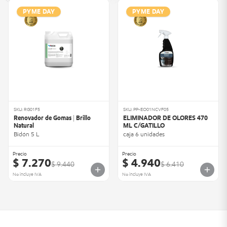
PYME DAY
PYME DAY
SKU: RG01F5
SKU: PP-EO01NCVF05
Renovador de Gomas | Brillo
ELIMINADOR DE OLORES 470
Natural
ML C/GATILLO
Bidón 5 L
caja 6 unidades
Precio
Precio
$ 7.270
$ 4.940
$ 9.440
$ 6.410
No incluye IVA
No incluye IVA