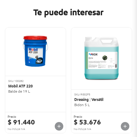
Te puede interesar
SKU: 100282
Mobil ATF 220
Balde de 19 L
SKU: RG02F5
Dressing | Versátil
Bidón 5 L
Precio
Precio
$ 91.440
$ 53.676
No incluye IVA
No incluye IVA