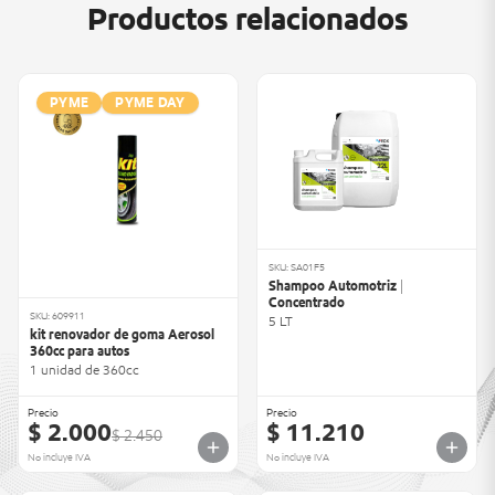
Productos relacionados
PYME
PYME DAY
SKU: SA01F5
Shampoo Automotriz |
Concentrado
SKU: 609911
5 LT
kit renovador de goma Aerosol
360cc para autos
1 unidad de 360cc
Precio
Precio
$ 2.000
$ 11.210
$ 2.450
No incluye IVA
No incluye IVA