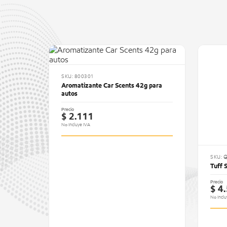
SKU: 800301
Aromatizante Car Scents 42g para
autos
Precio
$ 2.111
No Incluye IVA
SKU: 
Tuff 
Precio
$ 4
No Inclu