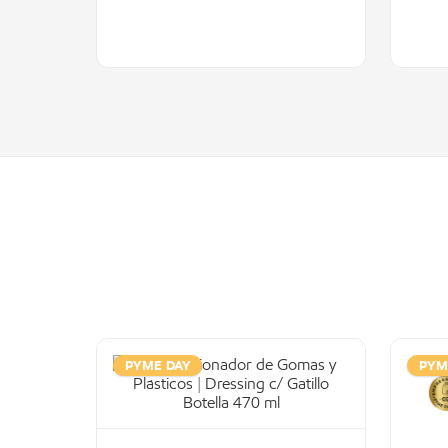
PYME DAY
PYM