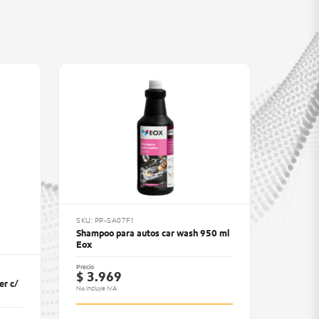
SKU: PP-SA07F1
Shampoo para autos car wash 950 ml
Eox
Precio
$ 3.969
er c/
No Incluye IVA