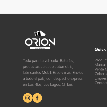
Quick 
Produc
Todo para tu vehículo: Baterías,
Marcas
productos cuidado automotriz,
Venta M
lubricantes Mobil, Esso y más. Envíos
Cobert
Empres
a todo el país, con despacho express
Contac
en Los Ríos, Los Lagos, Chiloé.