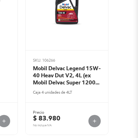
5
SKU: 106266
Mobil Delvac Legend 15W-
40 Heav Dut V2, 4L (ex
Mobil Delvac Super 1200
F2 15W-40)
Caja 4 unidades de 4LT
Precio
$ 83.980
No incluye IVA