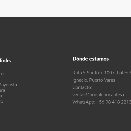
Dónde estamos
links
Ruta 5 Sur Km. 1007, Loteo 
tos
Ignacio, Puerto Varas
ayorista
Contacto:
ura
ventas@orionlubricantes.cl
a
to
WhatsApp:
+56 98 418 221