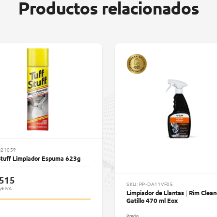
Productos relacionados
Q21059
Stuff Limpiador Espuma 623g
.515
SKU: PP-DA11VF05
ye IVA
Limpiador de Llantas | Rim Clean
Gatillo 470 ml Eox
Precio