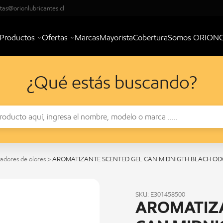
tas@orionlubricantes.cl
Productos
Ofertas
Marcas
Mayorista
Cobertura
Somos ORION
¿Qué estás buscando?
nadores de olores
>
AROMATIZANTE SCENTED GEL CAN MIDNIGTH BLACH ODO
SKU: E301458500
AROMATIZA