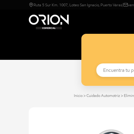
Ruta 5 Sur Km. 1007, Loteo San Ignacio, Puerto Varas
|
ven
Inicio
>
Cuidado Automotriz
>
Elimi