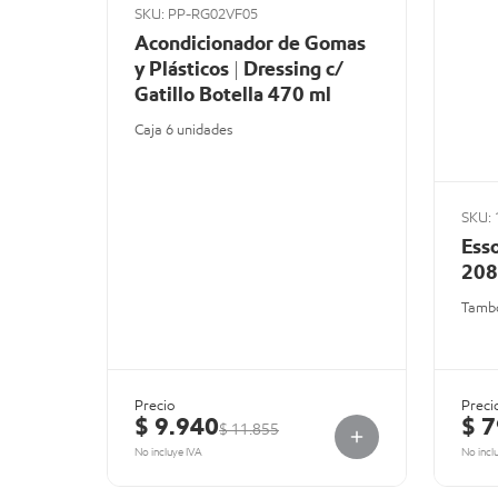
SKU: PP-RG02VF05
Acondicionador de Gomas
y Plásticos | Dressing c/
Gatillo Botella 470 ml
Caja 6 unidades
SKU: 
Ess
208
Tambo
Precio
Preci
$ 9.940
$ 
$ 11.855
No incluye IVA
No incl