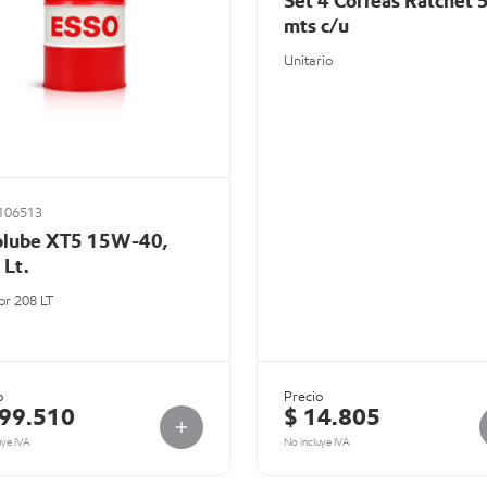
Set 4 Correas Ratchet 
mts c/u
Unitario
106513
olube XT5 15W-40,
 Lt.
r 208 LT
o
Precio
799.510
$ 14.805
uye IVA
No incluye IVA