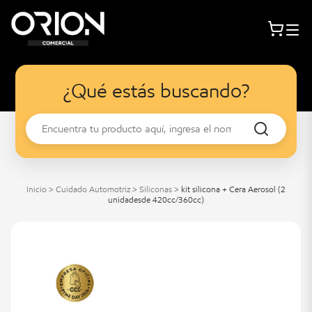
¿Qué estás buscando?
Inicio
>
Cuidado Automotriz
>
Siliconas
>
kit silicona + Cera Aerosol (2
unidadesde 420cc/360cc)