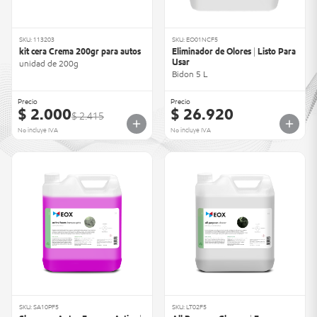
SKU: 113203
SKU: EO01NCF5
kit cera Crema 200gr para autos
Eliminador de Olores | Listo Para
Usar
unidad de 200g
Bidon 5 L
Precio
Precio
$ 2.000
$ 26.920
$ 2.415
No incluye IVA
No incluye IVA
SKU: SA10PF5
SKU: LT02F5