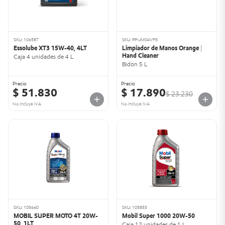
SKU: 106587
SKU: PP-JM04VF5
Essolube XT3 15W-40, 4LT
Limpiador de Manos Orange |
Hand Cleaner
Caja 4 unidades de 4 L
Bidón 5 L
Precio
Precio
$ 51.830
$ 17.890
$ 23.230
No incluye IVA
No incluye IVA
SKU: 105660
SKU: 105853
MOBIL SUPER MOTO 4T 20W-
Mobil Super 1000 20W-50
50, 1LT
Caja 12 unidades de 1 L