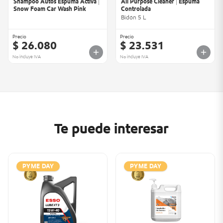
Shampoo Autos Espuma Activa |
All Purpose Cleaner | Espuma
Snow Foam Car Wash Pink
Controlada
Bidón 5 L
Precio
Precio
$ 26.080
$ 23.531
No incluye IVA
No incluye IVA
Te puede interesar
PYME DAY
PYME DAY