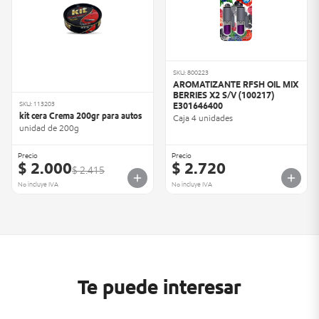
SKU: 800223
AROMATIZANTE RFSH OIL MIX
BERRIES X2 S/V (100217)
SKU: 113203
E301646400
kit cera Crema 200gr para autos
Caja 4 unidades
unidad de 200g
Precio
Precio
$ 2.000
$ 2.720
$ 2.415
No incluye IVA
No incluye IVA
Te puede interesar