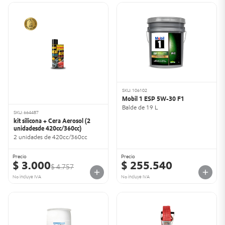
SKU: 106102
Mobil 1 ESP 5W-30 F1
Balde de 19 L
SKU: 664487
kit silicona + Cera Aerosol (2
unidadesde 420cc/360cc)
2 unidades de 420cc/360cc
Precio
Precio
$ 3.000
$ 255.540
$ 4.757
No incluye IVA
No incluye IVA