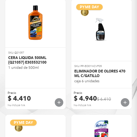
PYME DAY
SKU: Q21057
CERA LIQUIDA 500ML
(Q21057) E303532100
SKU: PP-EO01NCVF05
1 unidad de 500ml
ELIMINADOR DE OLORES 470
ML C/GATILLO
caja 6 unidades
Precio
Precio
$ 4.410
$ 4.940
$ 6.410
No incluye IVA
No incluye IVA
PYME DAY