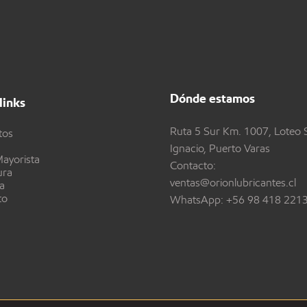
Dónde estamos
links
Ruta 5 Sur Km. 1007, Loteo 
tos
Ignacio, Puerto Varas
ayorista
Contacto:
ura
ventas@orionlubricantes.cl
a
to
WhatsApp:
+56 98 418 221