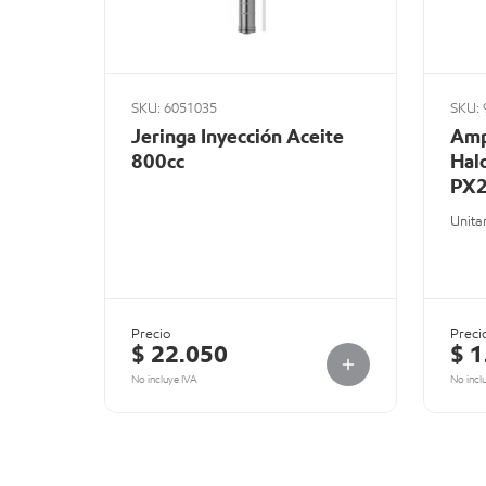
SKU: 6051035
SKU: 
Jeringa Inyección Aceite
Amp
800cc
Hal
PX2
Unita
Precio
Preci
$ 22.050
$ 1
No incluye IVA
No incl