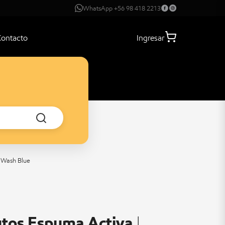
WhatsApp +56 98 418 2213
Contacto
Ingresar
 Wash Blue
os Espuma Activa |