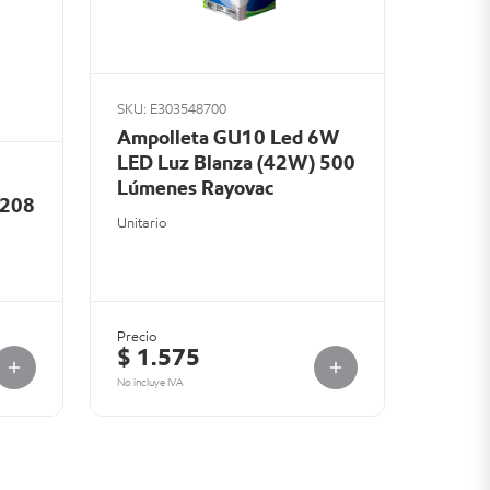
SKU: E303548700
Ampolleta GU10 Led 6W
LED Luz Blanza (42W) 500
Lúmenes Rayovac
 208
Unitario
Precio
$ 1.575
No incluye IVA