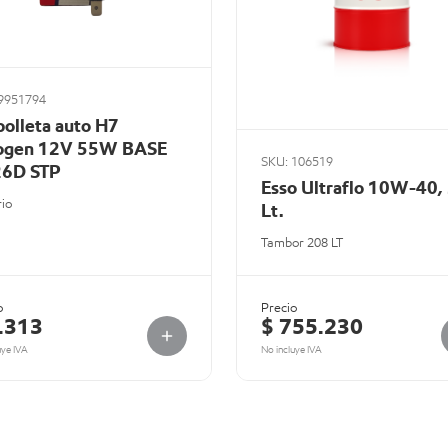
9951794
olleta auto H7
ogen 12V 55W BASE
SKU: 106519
6D STP
Esso Ultraflo 10W-40,
rio
Lt.
Tambor 208 LT
o
Precio
.313
$ 755.230
uye IVA
No incluye IVA