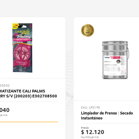
800302
ATIZANTE CALI PALMS
RY S/V (200203) E302708500
SKU: LF01F5
.040
Limpiador de Frenos | Secado
ye IVA
Instantáneo
Precio
$ 12.120
No Incluye IVA