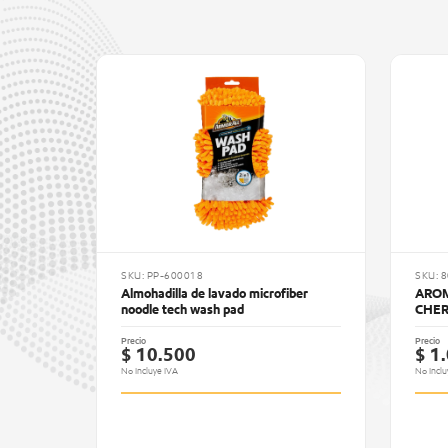
SKU: PP-600018
SKU: 
Almohadilla de lavado microfiber
AROM
noodle tech wash pad
CHER
Precio
Precio
$ 10.500
$ 1
No Incluye IVA
No Inclu