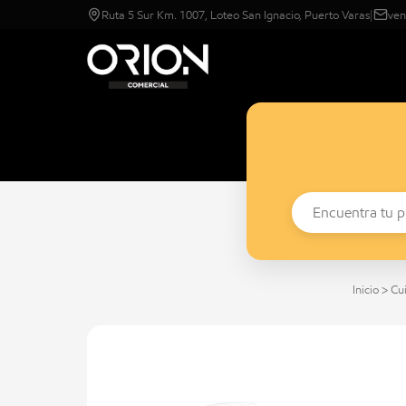
Ruta 5 Sur Km. 1007, Loteo San Ignacio, Puerto Varas
|
ven
Inicio
>
Cu