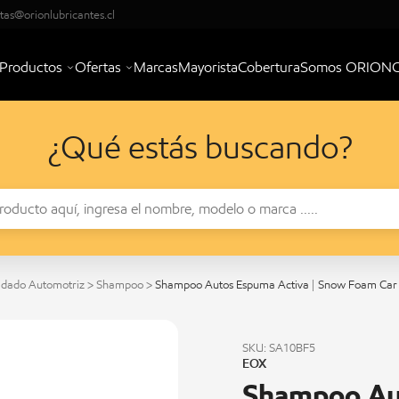
tas@orionlubricantes.cl
Productos
Ofertas
Marcas
Mayorista
Cobertura
Somos ORION
¿Qué estás buscando?
idado Automotriz
>
Shampoo
>
Shampoo Autos Espuma Activa | Snow Foam Car
SKU: SA10BF5
EOX
Shampoo Aut