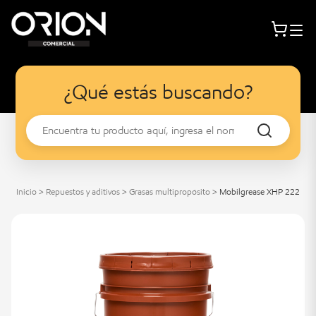
¿Qué estás buscando?
Inicio
>
Repuestos y aditivos
>
Grasas multipropósito
>
Mobilgrease XHP 222