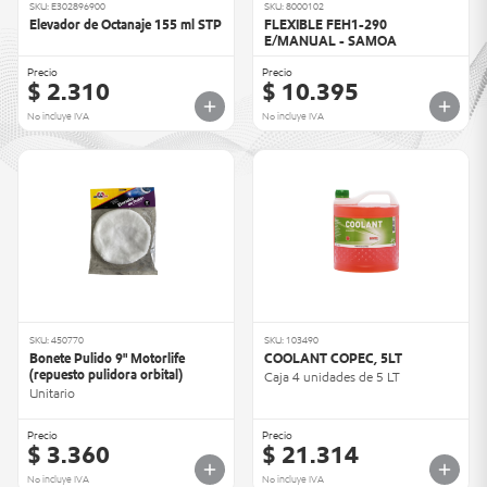
SKU: E302896900
SKU: 8000102
Elevador de Octanaje 155 ml STP
FLEXIBLE FEH1-290
E/MANUAL - SAMOA
Precio
Precio
$ 2.310
$ 10.395
No incluye IVA
No incluye IVA
SKU: 450770
SKU: 103490
Bonete Pulido 9" Motorlife
COOLANT COPEC, 5LT
(repuesto pulidora orbital)
Caja 4 unidades de 5 LT
Unitario
Precio
Precio
$ 3.360
$ 21.314
No incluye IVA
No incluye IVA