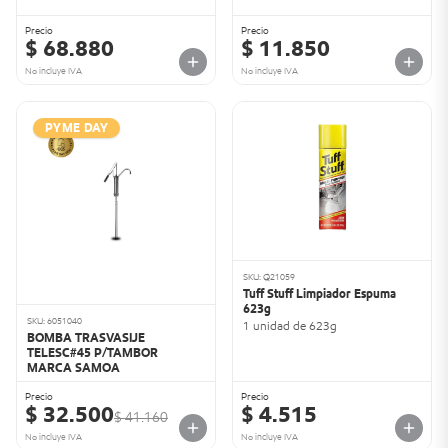
Precio
Precio
$ 68.880
$ 11.850
No incluye IVA
No incluye IVA
PYME DAY
SKU: Q21059
Tuff Stuff Limpiador Espuma
623g
SKU: 6051040
1 unidad de 623g
BOMBA TRASVASIJE
TELESC#45 P/TAMBOR
MARCA SAMOA
Precio
Precio
$ 32.500
$ 4.515
$ 41.160
No incluye IVA
No incluye IVA