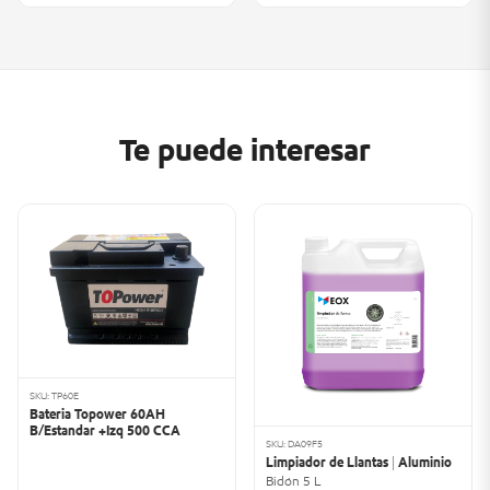
Te puede interesar
SKU: TP60E
Bateria Topower 60AH
B/Estandar +Izq 500 CCA
SKU: DA09F5
Limpiador de Llantas | Aluminio
Bidón 5 L