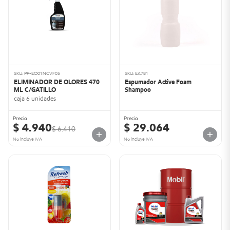
SKU: PP-EO01NCVF05
SKU: EA781
ELIMINADOR DE OLORES 470
Espumador Active Foam
ML C/GATILLO
Shampoo
caja 6 unidades
Precio
Precio
$ 4.940
$ 29.064
$ 6.410
No incluye IVA
No incluye IVA