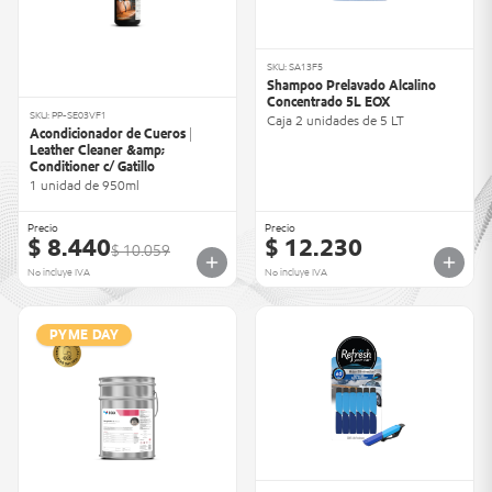
SKU: SA13F5
Shampoo Prelavado Alcalino
Concentrado 5L EOX
SKU: PP-SE03VF1
Caja 2 unidades de 5 LT
Acondicionador de Cueros |
Leather Cleaner &amp;
Conditioner c/ Gatillo
1 unidad de 950ml
Precio
Precio
$ 8.440
$ 12.230
$ 10.059
No incluye IVA
No incluye IVA
PYME DAY