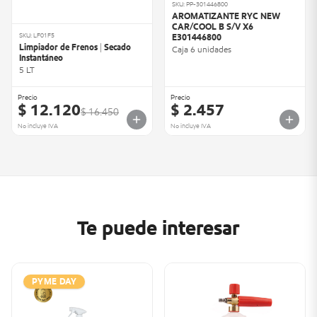
SKU: PP-301446800
AROMATIZANTE RYC NEW
CAR/COOL B S/V X6
SKU: LF01F5
E301446800
Limpiador de Frenos | Secado
Caja 6 unidades
Instantáneo
5 LT
Precio
Precio
$ 12.120
$ 2.457
$ 16.450
No incluye IVA
No incluye IVA
Te puede interesar
PYME DAY