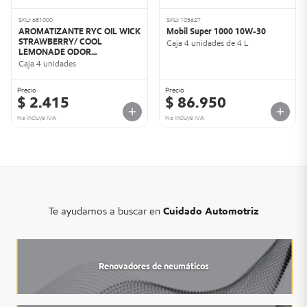
SKU: 681000
SKU: 105627
AROMATIZANTE RYC OIL WICK
Mobil Super 1000 10W-30
STRAWBERRY/ COOL
Caja 4 unidades de 4 L
LEMONADE ODOR
ELIMINATION 9ML
Caja 4 unidades
(E302681000)
Precio
Precio
$ 2.415
$ 86.950
No incluye IVA
No incluye IVA
Te ayudamos a buscar en
Cuidado Automotriz
Renovadores de neumáticos