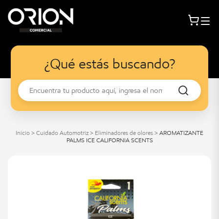
¿Qué estás buscando?
Inicio
>
Cuidado Automotriz
>
Eliminadores de olores
>
AROMATIZANTE
PALMS ICE CALIFORNIA SCENTS