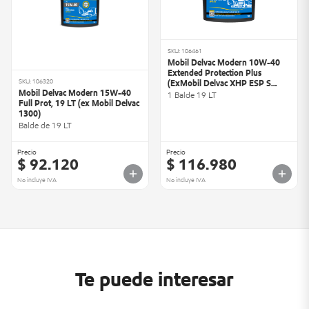
SKU: 106461
Mobil Delvac Modern 10W-40
Extended Protection Plus
SKU: 106320
(ExMobil Delvac XHP ESP S
Mobil Delvac Modern 15W-40
10W-40)
1 Balde 19 LT
Full Prot, 19 LT (ex Mobil Delvac
1300)
Balde de 19 LT
Precio
Precio
$ 92.120
$ 116.980
No incluye IVA
No incluye IVA
Te puede interesar