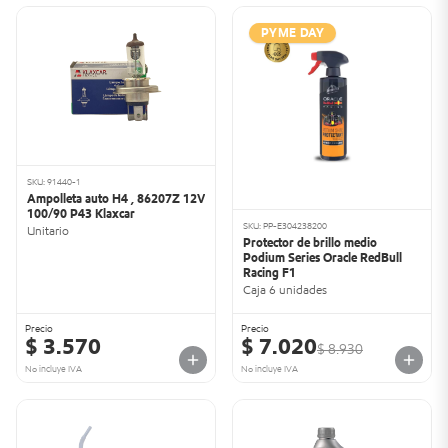
PYME DAY
SKU: 91440-1
Ampolleta auto H4 , 86207Z 12V
100/90 P43 Klaxcar
SKU: PP-E304238200
Unitario
Protector de brillo medio
Podium Series Oracle RedBull
Racing F1
Caja 6 unidades
Precio
Precio
$ 3.570
$ 7.020
$ 8.930
No incluye IVA
No incluye IVA