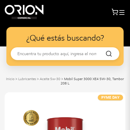
¿Qué estás buscando?
Inicio
>
Lubricantes
>
Aceite 5w-30
>
Mobil Super 3000 XE4 5W-30, Tambor
208 L
PYME DAY