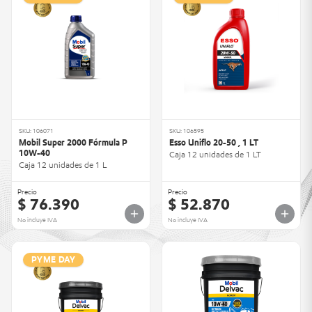
SKU: 106071
SKU: 106595
Mobil Super 2000 Fórmula P
Esso Uniflo 20-50 , 1 LT
10W-40
Caja 12 unidades de 1 LT
Caja 12 unidades de 1 L
Precio
Precio
$ 76.390
$ 52.870
No incluye IVA
No incluye IVA
PYME DAY