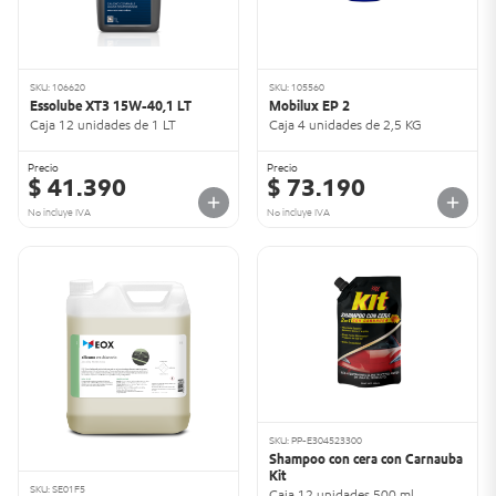
SKU: 106620
SKU: 105560
Essolube XT3 15W-40,1 LT
Mobilux EP 2
Caja 12 unidades de 1 LT
Caja 4 unidades de 2,5 KG
Precio
Precio
$ 41.390
$ 73.190
No incluye IVA
No incluye IVA
SKU: PP-E304523300
Shampoo con cera con Carnauba
Kit
SKU: SE01F5
Caja 12 unidades 500 ml