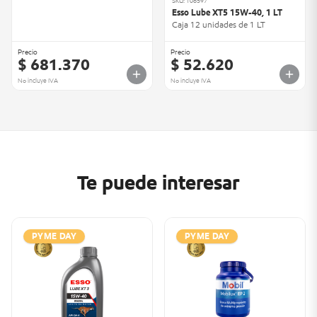
SKU: 106597
Esso Lube XT5 15W-40, 1 LT
Caja 12 unidades de 1 LT
Precio
Precio
$ 681.370
$ 52.620
No incluye IVA
No incluye IVA
Te puede interesar
PYME DAY
PYME DAY