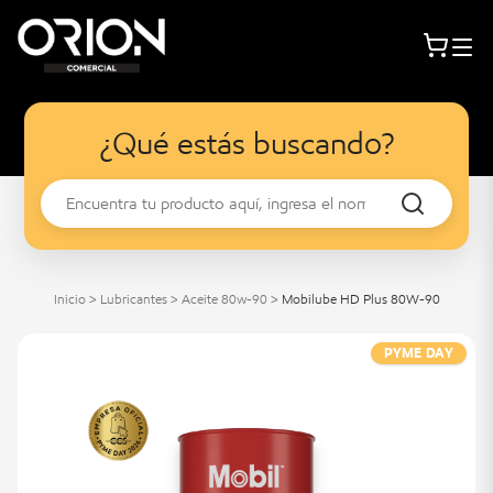
¿Qué estás buscando?
Inicio
>
Lubricantes
>
Aceite 80w-90
>
Mobilube HD Plus 80W-90
PYME DAY