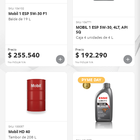
SKU: 106102
Mobil 1 ESP 5W-30 F1
Balde de 19 L
SKU: 106771
MOBIL 1 ESP 5W-30, 4LT, API
SQ
Caja 4 unidades de 4 L
Precio
Precio
$ 255.540
$ 192.290
No incluye IVA
No incluye IVA
PYME DAY
SKU: 100057
Mobil HD 40
Tambor de 208 L