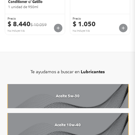
Conditioner c/ Gatillo
1 unidad de 950ml
Precio
Precio
$ 8.440
$ 1.050
$ 10.059
No incluye IVA
No incluye IVA
Te ayudamos a buscar en
Lubricantes
Aceite 5w-30
Aceite 10w-40