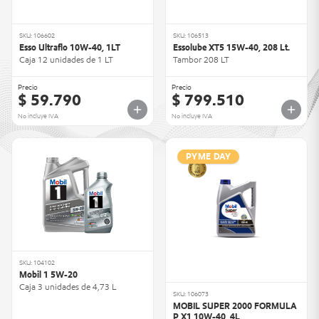
SKU: 106602
SKU: 106513
Esso Ultraflo 10W-40, 1LT
Essolube XT5 15W-40, 208 Lt.
Caja 12 unidades de 1 LT
Tambor 208 LT
Precio
Precio
$ 59.790
$ 799.510
No incluye IVA
No incluye IVA
PYME DAY
SKU: 104102
Mobil 1 5W-20
Caja 3 unidades de 4,73 L
SKU: 106073
MOBIL SUPER 2000 FORMULA
P X1 10W-40, 4L