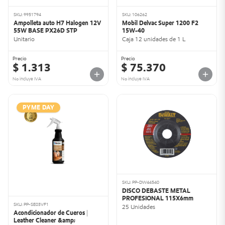
SKU: 9951794
SKU: 106262
Ampolleta auto H7 Halogen 12V
Mobil Delvac Super 1200 F2
55W BASE PX26D STP
15W-40
Unitario
Caja 12 unidades de 1 L
Precio
Precio
$ 1.313
$ 75.370
No incluye IVA
No incluye IVA
PYME DAY
SKU: PP-DW44540
DISCO DEBASTE METAL
PROFESIONAL 115X6mm
SKU: PP-SE03VF1
25 Unidades
Acondicionador de Cueros |
Leather Cleaner &amp;