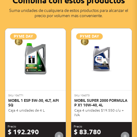
Combina con estos productos
Suma unidades de cualquiera de estos productos para alcanzar el
precio por volumen más conveniente.
PYME DAY
PYME DAY
SKU: 106771
SKU: 106073
MOBIL 1 ESP 5W-30, 4LT, API
MOBIL SUPER 2000 FORMULA
SQ
P X1 10W-40, 4L
Caja 4 unidades de 4 L
Caja 4 unidades $19.550 c/u +
IVA
Precio
Precio
$ 192.290
$ 83.780