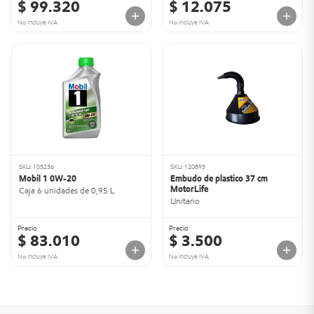
$ 99.320
$ 12.075
No incluye IVA
No incluye IVA
SKU: 105236
SKU: 120893
Mobil 1 0W-20
Embudo de plastico 37 cm
MotorLife
Caja 6 unidades de 0,95 L
Unitario
Precio
Precio
$ 83.010
$ 3.500
No incluye IVA
No incluye IVA