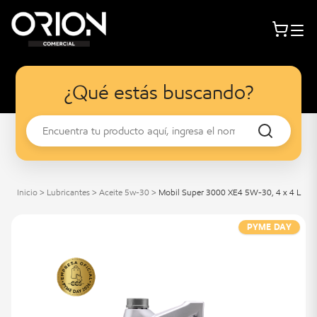
¿Qué estás buscando?
Inicio
>
Lubricantes
>
Aceite 5w-30
>
Mobil Super 3000 XE4 5W-30, 4 x 4 L
PYME DAY