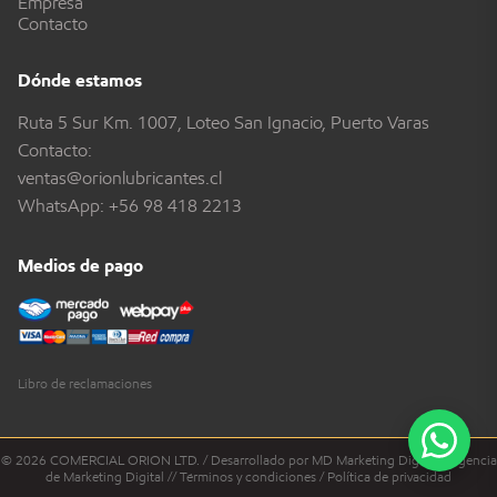
Empresa
Contacto
Dónde estamos
Ruta 5 Sur Km. 1007, Loteo San Ignacio, Puerto Varas
Contacto:
ventas@orionlubricantes.cl
WhatsApp:
+56 98 418 2213
Medios de pago
Libro de reclamaciones
© 2026 COMERCIAL ORION LTD. / Desarrollado por MD Marketing Digital - Agencia
de Marketing Digital //
Términos y condiciones
/
Política de privacidad