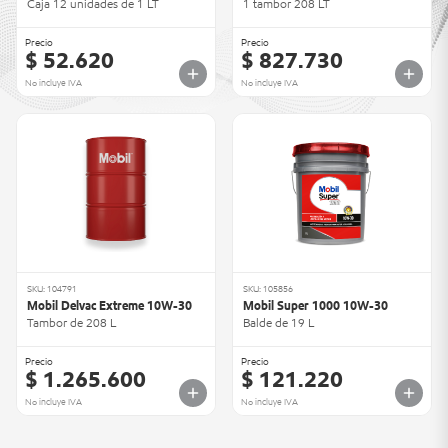
Caja 12 unidades de 1 LT
1 tambor 208 LT
Precio
Precio
$ 52.620
$ 827.730
No incluye IVA
No incluye IVA
SKU: 104791
SKU: 105856
Mobil Delvac Extreme 10W-30
Mobil Super 1000 10W-30
Tambor de 208 L
Balde de 19 L
Precio
Precio
$ 1.265.600
$ 121.220
No incluye IVA
No incluye IVA