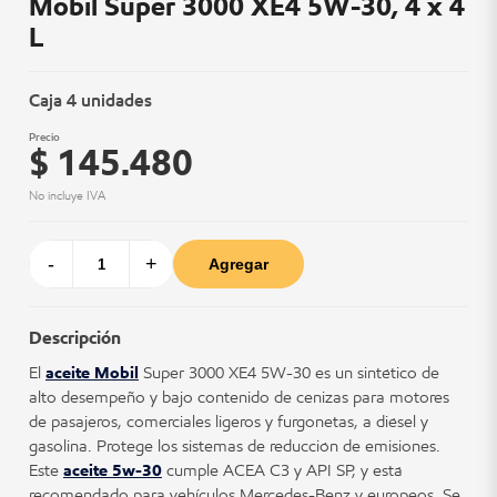
Mobil Super 3000 XE4 5W-30, 4 x 4
L
Caja 4 unidades
Precio
$ 145.480
No incluye IVA
-
+
Agregar
Descripción
El
aceite Mobil
Super 3000 XE4 5W-30 es un sintético de
alto desempeño y bajo contenido de cenizas para motores
de pasajeros, comerciales ligeros y furgonetas, a diésel y
gasolina. Protege los sistemas de reducción de emisiones.
Este
aceite 5w-30
cumple ACEA C3 y API SP, y está
recomendado para vehículos Mercedes-Benz y europeos. Se